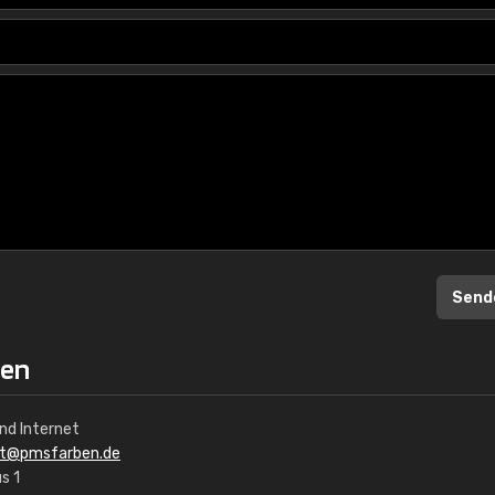
Send
nen
ind Internet
rt@pmsfarben.de
s 1