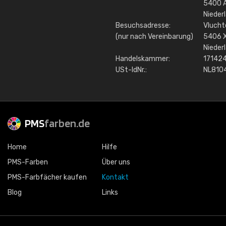
5400 
Nieder
Besuchsadresse:
Vlucht
(nur nach Vereinbarung)
5406 
Nieder
Handelskammer:
17142
USt-IdNr.:
NL8104
PMS
farben.de
Home
Hilfe
PMS-Farben
Über uns
PMS-Farbfächer kaufen
Kontakt
Blog
Links