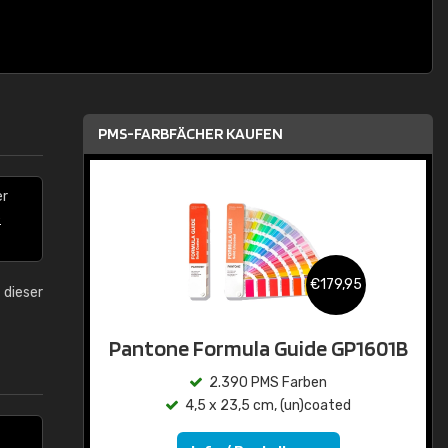
PMS-FARBFÄCHER KAUFEN
er
e
€179,95
 dieser
Pantone Formula Guide GP1601B
2.390 PMS Farben
4,5 x 23,5 cm, (un)coated