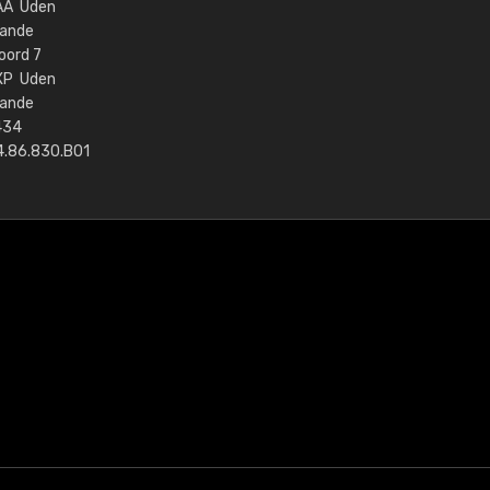
AA Uden
lande
oord 7
XP Uden
lande
434
.86.830.B01