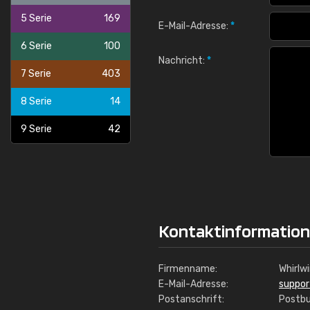
5 Serie
169
E-Mail-Adresse:
*
6 Serie
100
Nachricht:
*
7 Serie
403
8 Serie
14
9 Serie
42
Kontaktinformatio
Firmenname:
Whirlw
E-Mail-Adresse:
suppo
Postanschrift:
Postbu