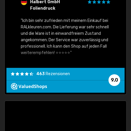
Halbert GmbH
S
Foliendruck
E
Ware,
"Ich bin sehr zufrieden mit meinem Einkauf bei
RALkleuren.com. Die Lieferung war sehr schnell
"Schne
und die Ware ist in einwandfreiem Zustand
angekommen. Der Service war zuverlässig und
professionell. Ich kann den Shop auf jeden Fall
weiterempfehlen! ⭐⭐⭐⭐⭐"
463
Rezensionen
9,0