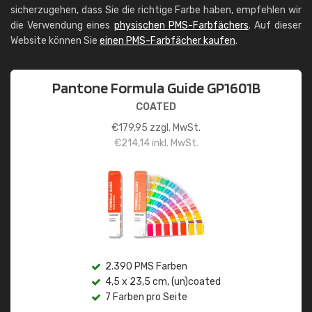
sicherzugehen, dass Sie die richtige Farbe haben, empfehlen wir
die Verwendung eines
physischen PMS-Farbfächers
. Auf dieser
Website können Sie
einen PMS-Farbfächer kaufen
.
Pantone Formula Guide GP1601B
COATED
€
179,95
zzgl. MwSt.
€
214,14
inkl. MwSt.
2.390 PMS Farben
4,5 x 23,5 cm, (un)coated
7 Farben pro Seite