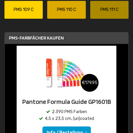
PMS 109 C
PMS 110 C
PMS 111 C
PMS-FARBFÄCHER KAUFEN
€179,95
Pantone Formula Guide GP1601B
2.390 PMS Farben
4,5 x 23,5 cm, (un)coated
Info / Bestellung