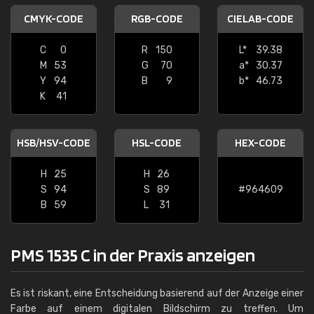
CMYK-CODE
RGB-CODE
CIELAB-CODE
C
0
R
150
L*
39.38
M
53
G
70
a*
30.37
Y
94
B
9
b*
46.73
K
41
HSB/HSV-CODE
HSL-CODE
HEX-CODE
H
25
H
26
S
94
S
89
#964609
B
59
L
31
PMS 1535 C in der Praxis anzeigen
Es ist riskant, eine Entscheidung basierend auf der Anzeige einer
Farbe auf einem digitalen Bildschirm zu treffen. Um