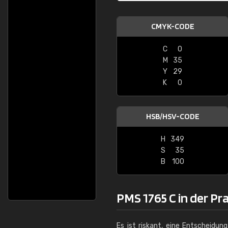
CMYK-CODE
C
0
M
35
Y
29
K
0
HSB/HSV-CODE
H
349
S
35
B
100
PMS 1765 C in der Pr
Es ist riskant, eine Entscheidun