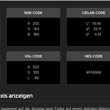
Christiane Schmidt
RGB-CODE
CIELAB-CODE
"Alles so, wie man es sich wünscht, 
schnelle Lieferung."
R
255
L*
76.96
G
165
a*
35.11
B
180
b*
6.19
HSL-CODE
HEX-CODE
H
350
S
100
#FFA5B4
L
82
axis anzeigen
g basierend auf der Anzeige einer Farbe auf einem digitalen Bildsc