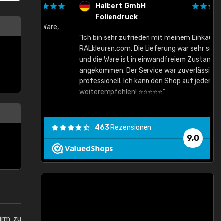
Halbert GmbH
Foliendruck
gute Ware,
"Ich bin sehr zufrieden mit meinem Einkauf bei
RALkleuren.com. Die Lieferung war sehr schnell
"
und die Ware ist in einwandfreiem Zustand
angekommen. Der Service war zuverlässig und
professionell. Ich kann den Shop auf jeden Fall
weiterempfehlen! ⭐⭐⭐⭐⭐"
463
Rezensionen
9,0
hirm zu