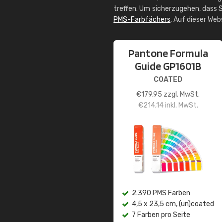
treffen. Um sicherzugehen, dass S
PMS-Farbfächers
. Auf dieser We
Pantone Formula
Guide GP1601B
COATED
€
179,95
zzgl. MwSt.
€
214,14
inkl. MwSt.
2.390 PMS Farben
4,5 x 23,5 cm, (un)coated
7 Farben pro Seite