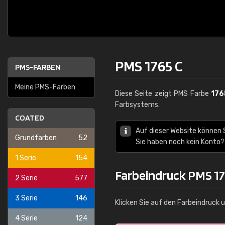
PMS 1765 C
PMS-FARBEN
Meine PMS-Farben
Diese Seite zeigt PMS Farbe
176
Farbsystems.
COATED
Auf dieser Website können
Grundfarben
52
Sie haben noch kein Konto?
1 Serie
154
Farbeindruck PMS 17
2 Serie
577
3 Serie
146
Klicken Sie auf den Farbeindruck 
4 Serie
124