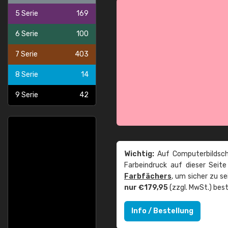
5 Serie
169
6 Serie
100
7 Serie
403
8 Serie
14
9 Serie
42
Wichtig:
Auf Computerbildsch
Farbeindruck auf dieser Seit
Farbfächers
, um sicher zu s
nur €179,95
(zzgl. MwSt.) best
Info / Bestellung