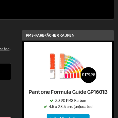
PMS-FARBFÄCHER KAUFEN
oated
-
€179,95
Pantone Formula Guide GP1601B
2.390 PMS Farben
4,5 x 23,5 cm, (un)coated