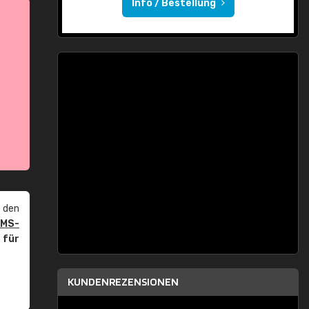
Info / Bestellung
 den
PMS-
r
für
KUNDENREZENSIONEN