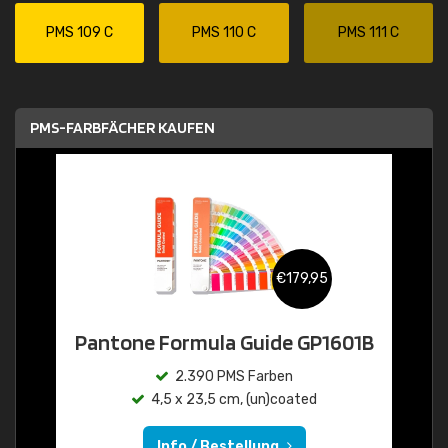
PMS 109 C
PMS 110 C
PMS 111 C
PMS-FARBFÄCHER KAUFEN
€179,95
Pantone Formula Guide GP1601B
2.390 PMS Farben
4,5 x 23,5 cm, (un)coated
Info / Bestellung