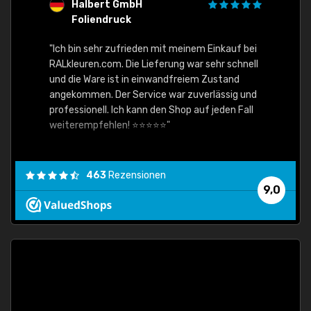
Halbert GmbH
S
Foliendruck
E
Ware,
"Ich bin sehr zufrieden mit meinem Einkauf bei
RALkleuren.com. Die Lieferung war sehr schnell
"Schne
und die Ware ist in einwandfreiem Zustand
angekommen. Der Service war zuverlässig und
professionell. Ich kann den Shop auf jeden Fall
weiterempfehlen! ⭐⭐⭐⭐⭐"
463
Rezensionen
9,0