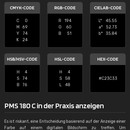
CMYK-CODE
RGB-CODE
CIELAB-CODE
C
0
R
194
L*
45.55
M
69
G
60
a*
52.73
Y
74
B
51
b*
35.84
K
24
HSB/HSV-CODE
HSL-CODE
HEX-CODE
H
4
H
4
S
74
S
58
#C23C33
B
76
L
48
PMS 180 C in der Praxis anzeigen
Es ist riskant, eine Entscheidung basierend auf der Anzeige einer
Farbe auf einem digitalen Bildschirm zu treffen. Um