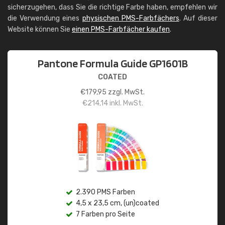
sicherzugehen, dass Sie die richtige Farbe haben, empfehlen wir
die Verwendung eines
physischen PMS-Farbfächers
. Auf dieser
Website können Sie
einen PMS-Farbfächer kaufen
.
Pantone Formula Guide GP1601B
COATED
€
179,95
zzgl. MwSt.
€
214,14
inkl. MwSt.
2.390 PMS Farben
4,5 x 23,5 cm, (un)coated
7 Farben pro Seite