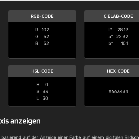
 Schmidt
Halbert GmbH
Foliendruck
RGB-CODE
CIELAB-CODE
 es sich wünscht, gute Ware,
"
"Ich bin sehr zufrieden mit meinem 
R
102
L*
28.19
RALkleuren.com. Die Lieferung war s
G
52
a*
22.32
und die Ware ist in einwandfreiem 
B
52
b*
10.1
angekommen. Der Service war zuver
professionell. Ich kann den Shop auf
weiterempfehlen! ⭐⭐⭐⭐⭐"
HSL-CODE
HEX-CODE
H
0
S
33
#663434
L
30
axis anzeigen
g basierend auf der Anzeige einer Farbe auf einem digitalen Bildsc