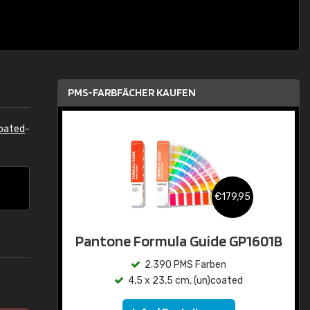
PMS-FARBFÄCHER KAUFEN
oated
-
€179,95
Pantone Formula Guide GP1601B
2.390 PMS Farben
4,5 x 23,5 cm, (un)coated