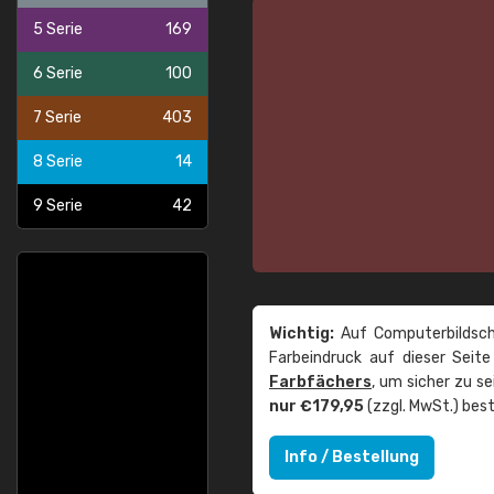
5 Serie
169
6 Serie
100
7 Serie
403
8 Serie
14
9 Serie
42
Wichtig:
Auf Computerbildsch
Farbeindruck auf dieser Seit
Farbfächers
, um sicher zu s
nur €179,95
(zzgl. MwSt.) best
Info / Bestellung