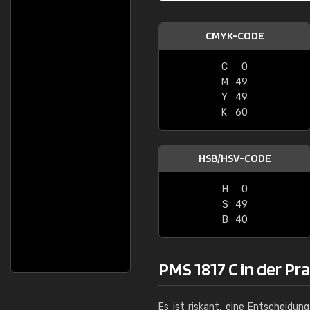
Christiane
CMYK-CODE
"Alles so, wie man
schnelle Lieferung.
C
0
M
49
Y
49
K
60
HSB/HSV-CODE
H
0
S
49
B
40
PMS 1817 C in der Pr
Es ist riskant, eine Entscheidun