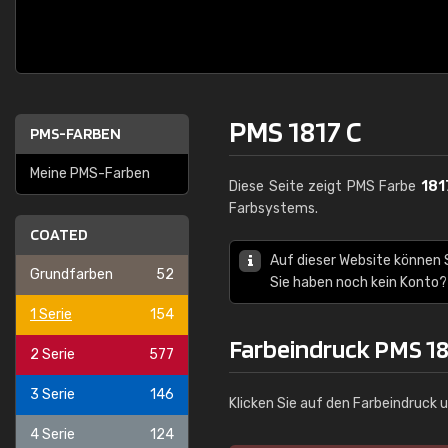
PMS 1817 C
PMS-FARBEN
Meine PMS-Farben
Diese Seite zeigt PMS Farbe
181
Farbsystems.
COATED
Auf dieser Website können
Grundfarben
52
Sie haben noch kein Konto?
1 Serie
154
Farbeindruck PMS 18
2 Serie
577
3 Serie
146
Klicken Sie auf den Farbeindruck 
4 Serie
124