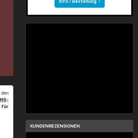
Info / Bestellung
 den
PMS-
r
für
KUNDENREZENSIONEN