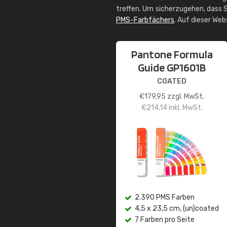
treffen. Um sicherzugehen, dass S
PMS-Farbfächers
. Auf dieser We
Pantone Formula
Guide GP1601B
COATED
€
179,95
zzgl. MwSt.
€
214,14
inkl. MwSt.
2.390 PMS Farben
4,5 x 23,5 cm, (un)coated
7 Farben pro Seite