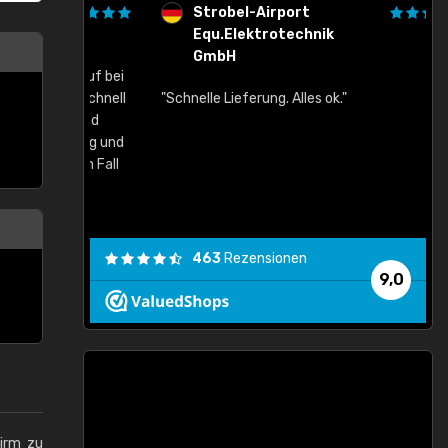
Strobel-Airport
Equ.Elektrotechnik
"
GmbH
Einkauf bei
ehr schnell
"Schnelle Lieferung. Alles ok."
Zustand
lässig und
 jeden Fall
463
Rezensionen
9,0
hirm zu