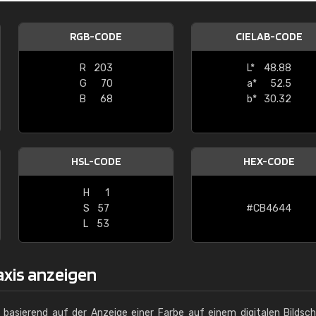
Christiane Schmidt
RGB-CODE
CIELAB-CODE
"Alles so, wie man es sich wünscht, 
schnelle Lieferung."
R
203
L*
48.88
G
70
a*
52.5
B
68
b*
30.32
HSL-CODE
HEX-CODE
H
1
S
57
#CB4644
L
53
axis anzeigen
g basierend auf der Anzeige einer Farbe auf einem digitalen Bildsc