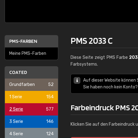
PMS 2033 C
PMS-FARBEN
Meine PMS-Farben
Diese Seite zeigt PMS Farbe
203
Farbsystems.
COATED
Auf dieser Website können
Grundfarben
52
Sie haben noch kein Konto?
1 Serie
154
Farbeindruck PMS 2
2 Serie
577
3 Serie
146
Klicken Sie auf den Farbeindruck 
4 Serie
124