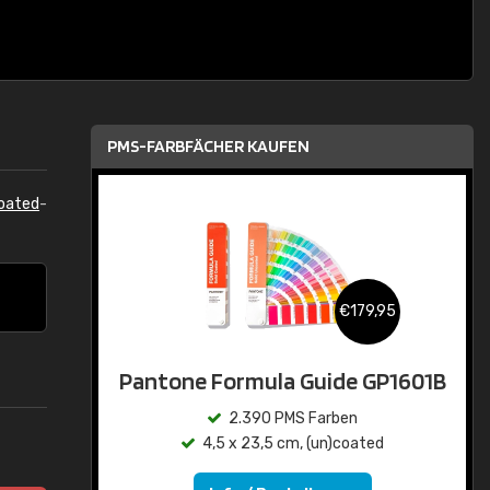
PMS-FARBFÄCHER KAUFEN
oated
-
€179,95
Pantone Formula Guide GP1601B
2.390 PMS Farben
4,5 x 23,5 cm, (un)coated