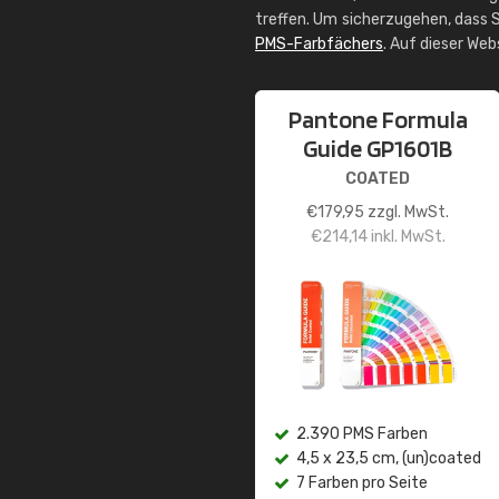
treffen. Um sicherzugehen, dass S
PMS-Farbfächers
. Auf dieser We
Pantone Formula
Guide GP1601B
COATED
€
179,95
zzgl. MwSt.
€
214,14
inkl. MwSt.
2.390 PMS Farben
4,5 x 23,5 cm, (un)coated
7 Farben pro Seite