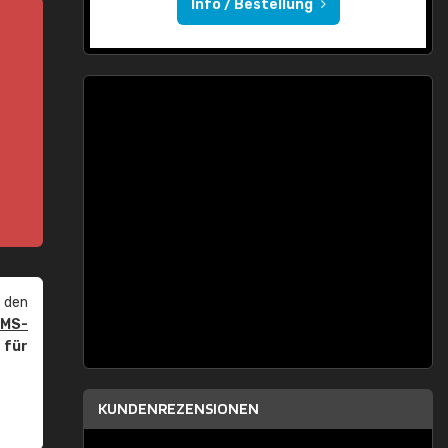
Info / Bestellung
 den
PMS-
r
für
KUNDENREZENSIONEN