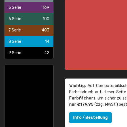
5 Serie
169
6 Serie
100
7 Serie
403
8 Serie
14
9 Serie
42
Wichtig:
Auf Computerbildsch
Farbeindruck auf dieser Seit
Farbfächers
, um sicher zu s
nur €179,95
(zzgl. MwSt.) best
Info / Bestellung