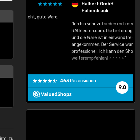
Halbert GmbH
Foliendruck
gute Ware,
"Ich bin sehr zufrieden mit meinem Einkauf bei
RALkleuren.com. Die Lieferung war sehr schnell
"
und die Ware ist in einwandfreiem Zustand
angekommen. Der Service war zuverlässig und
professionell. Ich kann den Shop auf jeden Fall
weiterempfehlen! ⭐⭐⭐⭐⭐"
463
Rezensionen
9,0
hirm zu