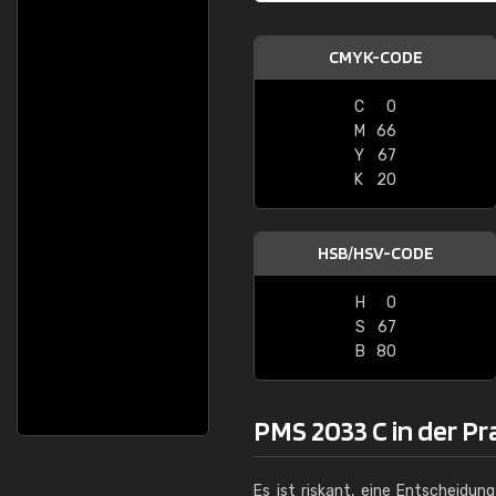
CMYK-CODE
C
0
M
66
Y
67
K
20
HSB/HSV-CODE
H
0
S
67
B
80
PMS 2033 C in der Pr
Es ist riskant, eine Entscheidun