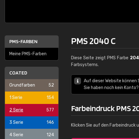
PMS 2040 C
PMS-FARBEN
Meine PMS-Farben
Diese Seite zeigt PMS Farbe
204
Farbsystems.
COATED
Auf dieser Website können
Grundfarben
52
Sie haben noch kein Konto?
1 Serie
154
Farbeindruck PMS 2
2 Serie
577
3 Serie
146
Klicken Sie auf den Farbeindruck 
4 Serie
124