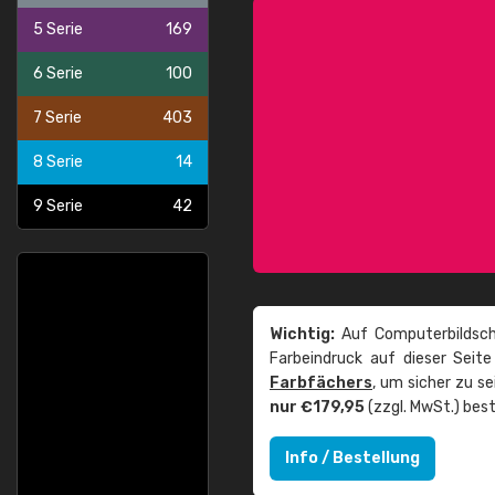
5 Serie
169
6 Serie
100
7 Serie
403
8 Serie
14
9 Serie
42
Wichtig:
Auf Computerbildsch
Farbeindruck auf dieser Seit
Farbfächers
, um sicher zu s
nur €179,95
(zzgl. MwSt.) best
Info / Bestellung