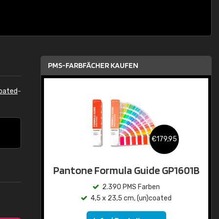
PMS-FARBFÄCHER KAUFEN
oated
-
€179,95
Pantone Formula Guide GP1601B
2.390 PMS Farben
4,5 x 23,5 cm, (un)coated