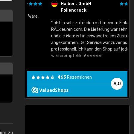
Halbert GmbH
Foliendruck
gute Ware,
"Ich bin sehr zufrieden mit meinem Einkauf bei
RALkleuren.com. Die Lieferung war sehr schnell
"
und die Ware ist in einwandfreiem Zustand
angekommen. Der Service war zuverlässig und
professionell. Ich kann den Shop auf jeden Fall
weiterempfehlen! ⭐⭐⭐⭐⭐"
463
Rezensionen
9,0
hirm zu