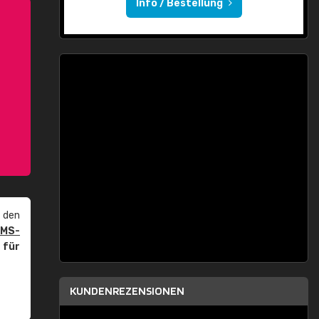
Info / Bestellung
 den
PMS-
r
für
KUNDENREZENSIONEN