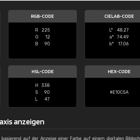
Christiane Schmidt
RGB-CODE
CIELAB-CODE
"Alles so, wie man es sich wünscht, 
schnelle Lieferung."
R
225
L*
48.27
G
12
a*
74.49
B
90
b*
17.06
HSL-CODE
HEX-CODE
H
338
S
90
#E10C5A
L
47
axis anzeigen
g basierend auf der Anzeige einer Farbe auf einem digitalen Bildsc