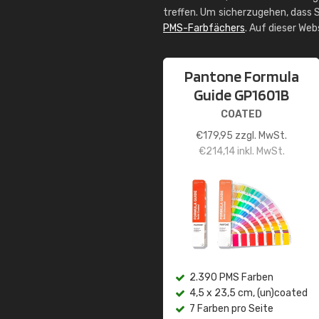
treffen. Um sicherzugehen, dass S
PMS-Farbfächers
. Auf dieser We
Pantone Formula
Guide GP1601B
COATED
€
179,95
zzgl. MwSt.
€
214,14
inkl. MwSt.
2.390 PMS Farben
4,5 x 23,5 cm, (un)coated
7 Farben pro Seite