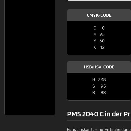
CMYK-CODE
C
0
M
95
Y
60
K
12
HSB/HSV-CODE
H
338
S
95
B
88
PMS 2040 C in der Pr
Es ist riskant, eine Entscheidun