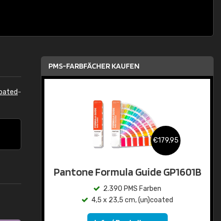
PMS-FARBFÄCHER KAUFEN
oated
-
€179,95
Pantone Formula Guide GP1601B
2.390 PMS Farben
4,5 x 23,5 cm, (un)coated