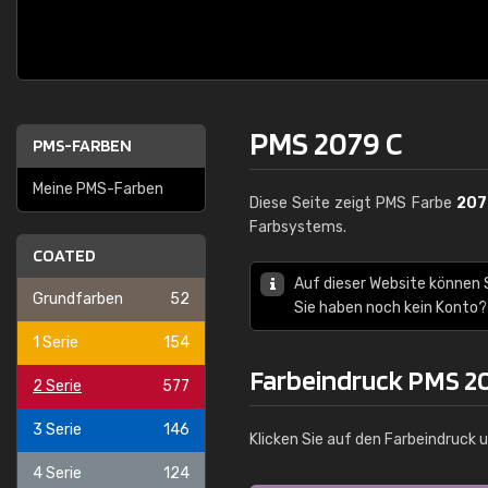
PMS 2079 C
PMS-FARBEN
Meine PMS-Farben
Diese Seite zeigt PMS Farbe
207
Farbsystems.
COATED
Auf dieser Website können
Grundfarben
52
Sie haben noch kein Konto?
1 Serie
154
Farbeindruck PMS 2
2 Serie
577
3 Serie
146
Klicken Sie auf den Farbeindruck 
4 Serie
124