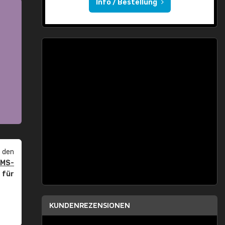
Info / Bestellung
 den
PMS-
r
für
KUNDENREZENSIONEN