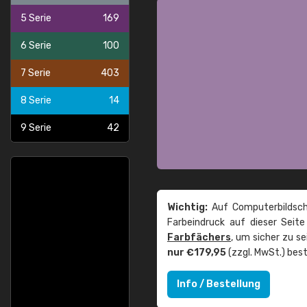
5 Serie
169
6 Serie
100
7 Serie
403
8 Serie
14
9 Serie
42
Wichtig:
Auf Computerbildsch
Farbeindruck auf dieser Seit
Farbfächers
, um sicher zu s
nur €179,95
(zzgl. MwSt.) best
Info / Bestellung