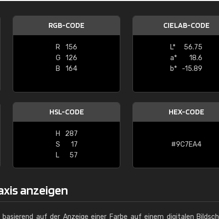
Christiane Schmidt
RGB-CODE
CIELAB-CODE
"Alles so, wie man es sich wünscht, 
schnelle Lieferung."
R
156
L*
56.75
G
126
a*
18.6
B
164
b*
-15.89
HSL-CODE
HEX-CODE
H
287
S
17
#9C7EA4
L
57
axis anzeigen
g basierend auf der Anzeige einer Farbe auf einem digitalen Bildsc