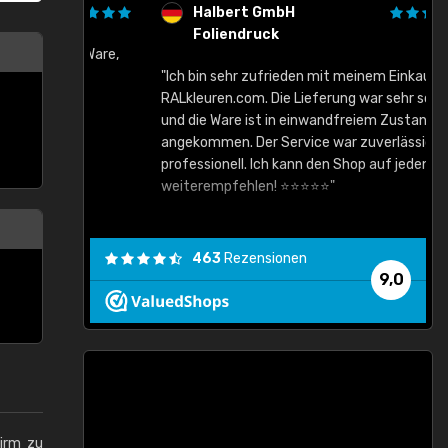
Halbert GmbH
Foliendruck
gute Ware,
"Ich bin sehr zufrieden mit meinem Einkauf bei
RALkleuren.com. Die Lieferung war sehr schnell
"
und die Ware ist in einwandfreiem Zustand
angekommen. Der Service war zuverlässig und
professionell. Ich kann den Shop auf jeden Fall
weiterempfehlen! ⭐⭐⭐⭐⭐"
463
Rezensionen
9,0
hirm zu