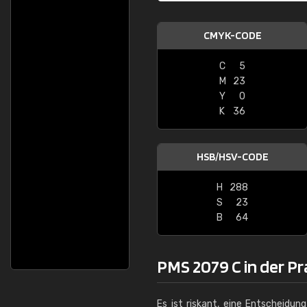
CMYK-CODE
C
5
M
23
Y
0
K
36
HSB/HSV-CODE
H
288
S
23
B
64
PMS 2079 C in der Pr
Es ist riskant, eine Entscheidun