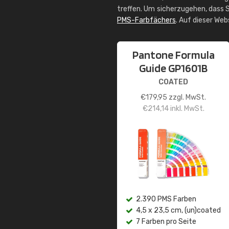
treffen. Um sicherzugehen, dass S
PMS-Farbfächers
. Auf dieser We
Pantone Formula
Guide GP1601B
COATED
€
179,95
zzgl. MwSt.
€
214,14
inkl. MwSt.
2.390 PMS Farben
4,5 x 23,5 cm, (un)coated
7 Farben pro Seite