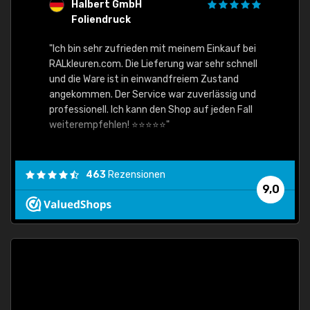
Halbert GmbH
S
Foliendruck
E
Ware,
"Ich bin sehr zufrieden mit meinem Einkauf bei
RALkleuren.com. Die Lieferung war sehr schnell
"Schne
und die Ware ist in einwandfreiem Zustand
angekommen. Der Service war zuverlässig und
professionell. Ich kann den Shop auf jeden Fall
weiterempfehlen! ⭐⭐⭐⭐⭐"
463
Rezensionen
9,0