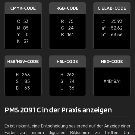
CMYK-CODE
RGB-CODE
CIELAB-CODE
C
53
R
75
L*
25.93
M
85
G
24
a*
52.62
Y
0
B
161
b*
-63.56
K
37
HSB/HSV-CODE
HSL-CODE
HEX-CODE
H
263
H
262
S
85
S
74
#4B18A1
B
63
L
36
PMS 2091 C in der Praxis anzeigen
Es ist riskant, eine Entscheidung basierend auf der Anzeige einer
Farbe auf einem digitalen Bildschirm zu treffen. Um