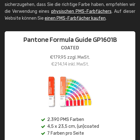
sicherzugehen, dass Sie die richtige Farbe haben, empfehlen wir
die Verwendung eines
physischen PMS-Farbfächers
. Auf dieser
Website können Sie
einen PMS-Farbfächer kaufen
.
Pantone Formula Guide GP1601B
COATED
€
179,95
zzgl. MwSt.
€
214,14
inkl. MwSt.
2.390 PMS Farben
4,5 x 23,5 cm, (un)coated
7 Farben pro Seite