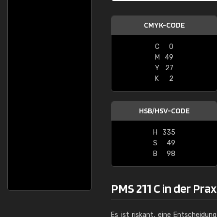
CMYK-CODE
C
0
M
49
Y
27
K
2
HSB/HSV-CODE
H
335
S
49
B
98
PMS 211 C in der Pra
Es ist riskant, eine Entscheidun