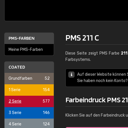
PMS 211 C
PMS-FARBEN
Meine PMS-Farben
Diese Seite zeigt PMS Farbe
211
Farbsystems.
COATED
Auf dieser Website können
Grundfarben
52
Sie haben noch kein Konto?
1 Serie
154
Farbeindruck PMS 21
2 Serie
577
3 Serie
146
Klicken Sie auf den Farbeindruck 
4 Serie
124