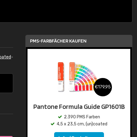
PMS-FARBFÄCHER KAUFEN
oated
-
€179,95
Pantone Formula Guide GP1601B
2.390 PMS Farben
4,5 x 23,5 cm, (un)coated