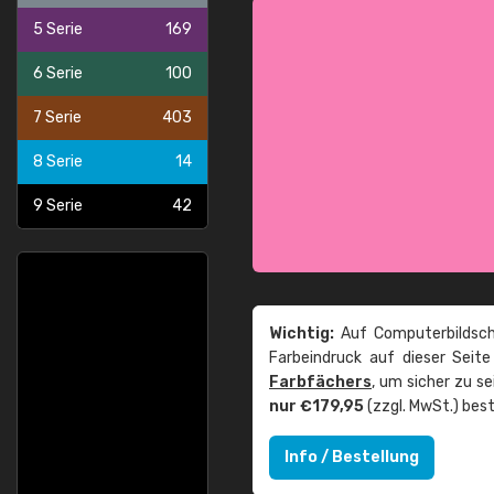
5 Serie
169
6 Serie
100
7 Serie
403
8 Serie
14
9 Serie
42
Wichtig:
Auf Computerbildsch
Farbeindruck auf dieser Seit
Farbfächers
, um sicher zu s
nur €179,95
(zzgl. MwSt.) best
Info / Bestellung