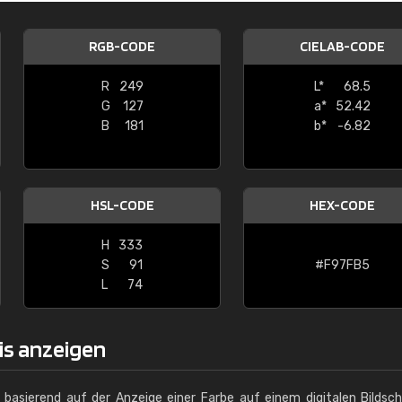
Christiane Schmidt
RGB-CODE
CIELAB-CODE
"Alles so, wie man es sich wünscht, 
schnelle Lieferung."
R
249
L*
68.5
G
127
a*
52.42
B
181
b*
-6.82
HSL-CODE
HEX-CODE
H
333
S
91
#F97FB5
L
74
xis anzeigen
g basierend auf der Anzeige einer Farbe auf einem digitalen Bildsc