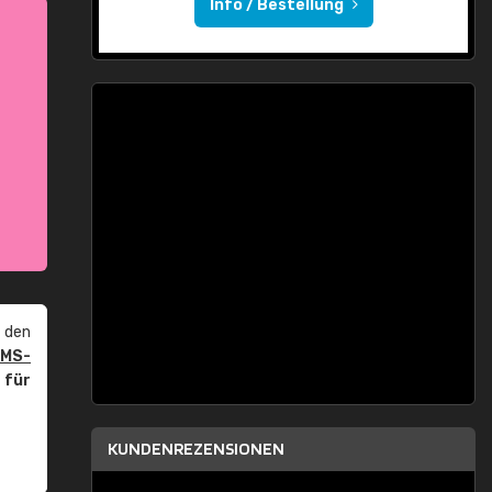
Info / Bestellung
 den
PMS-
r
für
KUNDENREZENSIONEN