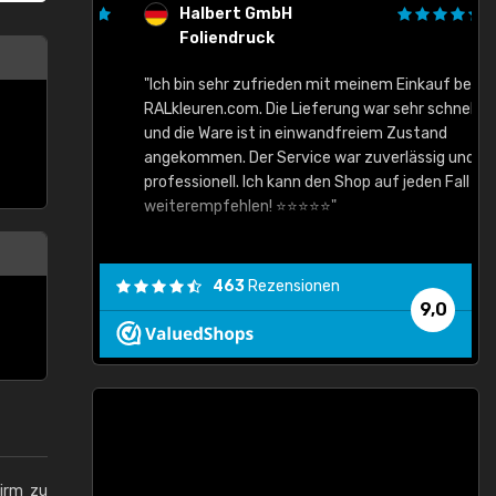
Halbert GmbH
Foliendruck
gute Ware,
"Ich bin sehr zufrieden mit meinem Einkauf bei
RALkleuren.com. Die Lieferung war sehr schnell
"
und die Ware ist in einwandfreiem Zustand
angekommen. Der Service war zuverlässig und
professionell. Ich kann den Shop auf jeden Fall
weiterempfehlen! ⭐⭐⭐⭐⭐"
463
Rezensionen
9,0
hirm zu