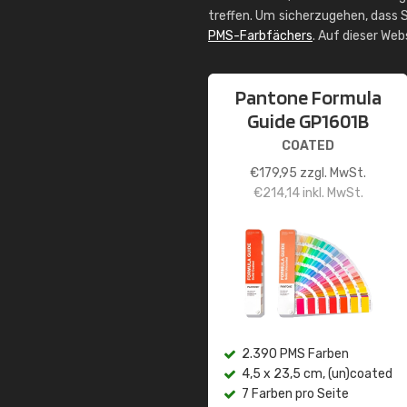
treffen. Um sicherzugehen, dass S
PMS-Farbfächers
. Auf dieser We
Pantone Formula
Guide GP1601B
COATED
€
179,95
zzgl. MwSt.
€
214,14
inkl. MwSt.
2.390 PMS Farben
4,5 x 23,5 cm, (un)coated
7 Farben pro Seite