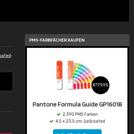
PMS-FARBFÄCHER KAUFEN
oated
-
€179,95
Pantone Formula Guide GP1601B
2.390 PMS Farben
4,5 x 23,5 cm, (un)coated