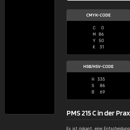
CMYK-CODE
C
0
M
86
Y
50
K
31
HSB/HSV-CODE
H
335
S
86
B
69
PMS 215 C in der Pra
Es ist riskant, eine Entscheidun