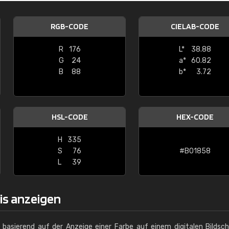
Christiane Schmidt
RGB-CODE
CIELAB-CODE
"Alles so, wie man es sich wünscht, 
schnelle Lieferung."
R
176
L*
38.88
G
24
a*
60.82
B
88
b*
3.72
HSL-CODE
HEX-CODE
H
335
S
76
#B01858
L
39
xis anzeigen
g basierend auf der Anzeige einer Farbe auf einem digitalen Bildsc