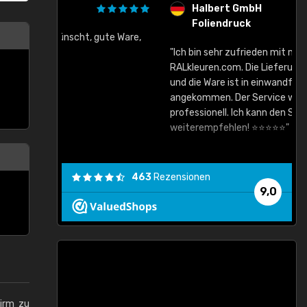
Halbert GmbH
Foliendruck
gute Ware,
"Ich bin sehr zufrieden mit meinem Einkauf bei
RALkleuren.com. Die Lieferung war sehr schnell
"
und die Ware ist in einwandfreiem Zustand
angekommen. Der Service war zuverlässig und
professionell. Ich kann den Shop auf jeden Fall
weiterempfehlen! ⭐⭐⭐⭐⭐"
463
Rezensionen
9,0
hirm zu