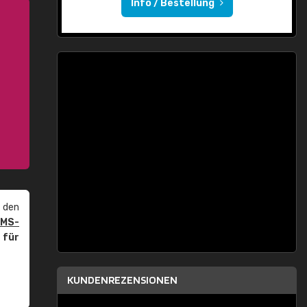
Info / Bestellung
 den
PMS-
r
für
KUNDENREZENSIONEN