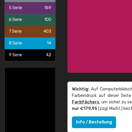
5 Serie
169
6 Serie
100
7 Serie
403
8 Serie
14
9 Serie
42
Wichtig:
Auf Computerbildsch
Farbeindruck auf dieser Seit
Farbfächers
, um sicher zu s
nur €179,95
(zzgl. MwSt.) best
Info / Bestellung