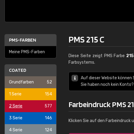
PMS 215 C
PMS-FARBEN
Meine PMS-Farben
Diese Seite zeigt PMS Farbe
215
Farbsystems.
COATED
Auf dieser Website können
Grundfarben
52
Sie haben noch kein Konto?
1 Serie
154
Farbeindruck PMS 21
2 Serie
577
3 Serie
146
Klicken Sie auf den Farbeindruck 
4 Serie
124