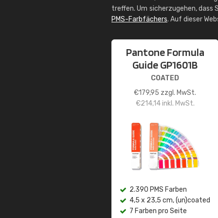
treffen. Um sicherzugehen, dass S
PMS-Farbfächers
. Auf dieser We
Pantone Formula
Guide GP1601B
COATED
€
179,95
zzgl. MwSt.
€
214,14
inkl. MwSt.
2.390 PMS Farben
4,5 x 23,5 cm, (un)coated
7 Farben pro Seite