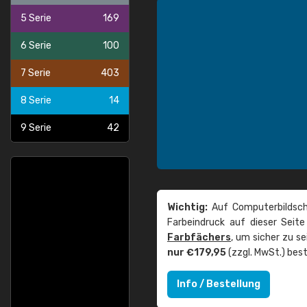
5 Serie
169
6 Serie
100
7 Serie
403
8 Serie
14
9 Serie
42
Wichtig:
Auf Computerbildsch
Farbeindruck auf dieser Seit
Farbfächers
, um sicher zu s
nur €179,95
(zzgl. MwSt.) best
Info / Bestellung