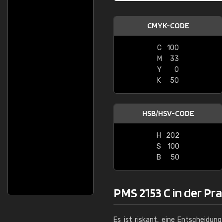
CMYK-CODE
C
100
M
33
Y
0
K
50
HSB/HSV-CODE
H
202
S
100
B
50
PMS 2153 C in der Pr
Es ist riskant, eine Entscheidun