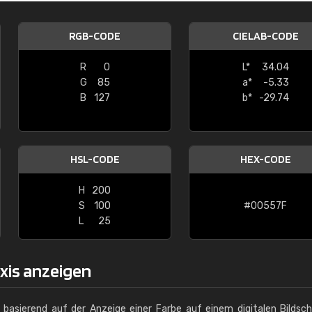
Christiane Schmidt
RGB-CODE
CIELAB-CODE
"Alles so, wie man es sich wünscht, 
schnelle Lieferung."
R
0
L*
34.04
G
85
a*
-5.33
B
127
b*
-29.74
HSL-CODE
HEX-CODE
H
200
S
100
#00557F
L
25
axis anzeigen
g basierend auf der Anzeige einer Farbe auf einem digitalen Bildsc