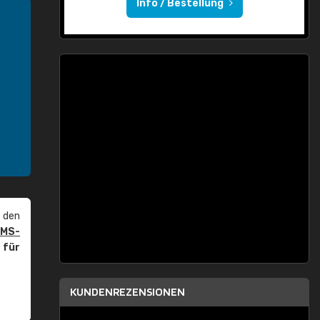
Info / Bestellung
 den
PMS-
r
für
KUNDENREZENSIONEN