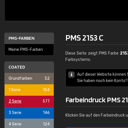
PMS 2153 C
PMS-FARBEN
Meine PMS-Farben
Diese Seite zeigt PMS Farbe
215
Farbsystems.
COATED
Auf dieser Website können
Grundfarben
52
Sie haben noch kein Konto?
1 Serie
154
Farbeindruck PMS 21
2 Serie
577
3 Serie
146
Klicken Sie auf den Farbeindruck 
4 Serie
124