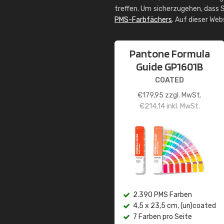
treffen. Um sicherzugehen, dass S
PMS-Farbfächers
. Auf dieser We
Pantone Formula
Guide GP1601B
COATED
€
179,95
zzgl. MwSt.
€
214,14
inkl. MwSt.
2.390 PMS Farben
4,5 x 23,5 cm, (un)coated
7 Farben pro Seite