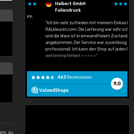
Halbert GmbH
Foliendruck
gute Ware,
"Ich bin sehr zufrieden mit meinem Einkauf bei
RALkleuren.com. Die Lieferung war sehr schnell
"
und die Ware ist in einwandfreiem Zustand
angekommen. Der Service war zuverlässig und
professionell. Ich kann den Shop auf jeden Fall
weiterempfehlen! ⭐⭐⭐⭐⭐"
463
Rezensionen
9,0
hirm zu