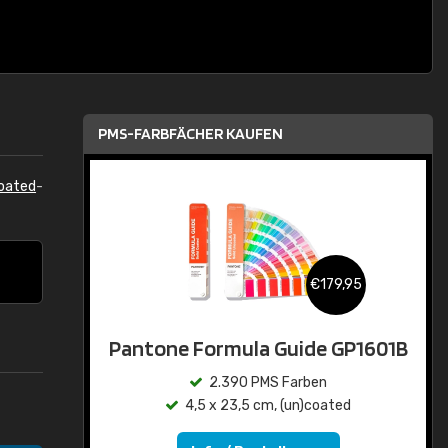
PMS-FARBFÄCHER KAUFEN
oated
-
€179,95
Pantone Formula Guide GP1601B
2.390 PMS Farben
4,5 x 23,5 cm, (un)coated