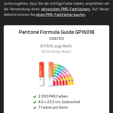
sicherzugehen, dass Sie die richtige Farbe haben, empfehlen wir
die Verwendung eines
physischen PMS-Farbfächers
. Auf dieser
Website können Sie
einen PMS-Farbfächer kaufen
.
Pantone Formula Guide GP1601B
COATED
€
179,95
zzgl. MwSt.
€
214,14
inkl. MwSt.
2.390 PMS Farben
4,5 x 23,5 cm, (un)coated
7 Farben pro Seite