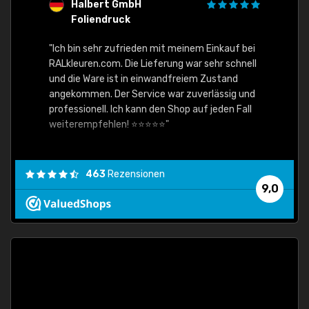
Halbert GmbH
S
Foliendruck
E
Ware,
"Ich bin sehr zufrieden mit meinem Einkauf bei
RALkleuren.com. Die Lieferung war sehr schnell
"Schne
und die Ware ist in einwandfreiem Zustand
angekommen. Der Service war zuverlässig und
professionell. Ich kann den Shop auf jeden Fall
weiterempfehlen! ⭐⭐⭐⭐⭐"
463
Rezensionen
9,0