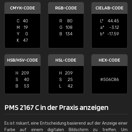
CMYK-CODE
RGB-CODE
CIELAB-CODE
C
40
R
80
L*
44.45
M
19
G
108
a*
-3.12
Y
0
B
134
b*
-17.59
K
47
HSB/HSV-CODE
HSL-CODE
HEX-CODE
H
209
H
209
S
40
S
25
#506C86
B
53
L
42
PMS 2167 C in der Praxis anzeigen
Es ist riskant, eine Entscheidung basierend auf der Anzeige einer
Farbe auf einem digitalen Bildschirm zu treffen. Um