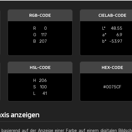
Christiane Schmidt
RGB-CODE
CIELAB-CODE
"Alles so, wie man es sich wünscht, 
schnelle Lieferung."
R
0
L*
48.55
G
117
a*
6.9
B
207
b*
-53.97
HSL-CODE
HEX-CODE
H
206
S
100
#0075CF
L
41
axis anzeigen
g basierend auf der Anzeige einer Farbe auf einem digitalen Bildsc