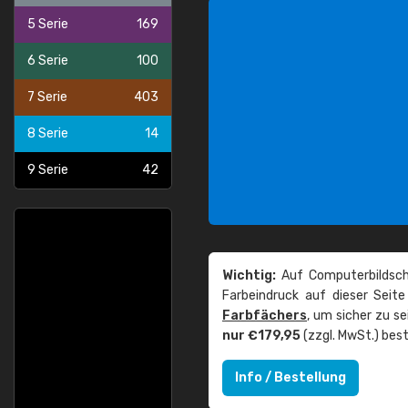
5 Serie
169
6 Serie
100
7 Serie
403
8 Serie
14
9 Serie
42
Wichtig:
Auf Computerbildsch
Farbeindruck auf dieser Seit
Farbfächers
, um sicher zu s
nur €179,95
(zzgl. MwSt.) best
Info / Bestellung