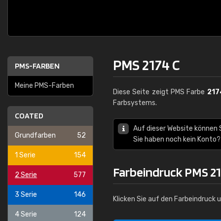
PMS 2174 C
PMS-FARBEN
Meine PMS-Farben
Diese Seite zeigt PMS Farbe
217
Farbsystems.
COATED
Auf dieser Website können
Grundfarben
52
Sie haben noch kein Konto?
1 Serie
154
Farbeindruck PMS 21
2 Serie
577
3 Serie
146
Klicken Sie auf den Farbeindruck 
4 Serie
124