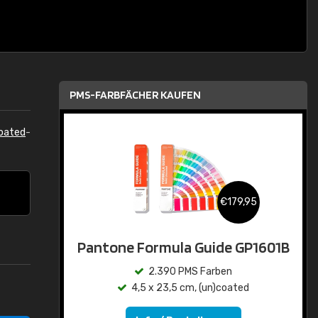
PMS-FARBFÄCHER KAUFEN
oated
-
€179,95
Pantone Formula Guide GP1601B
2.390 PMS Farben
4,5 x 23,5 cm, (un)coated