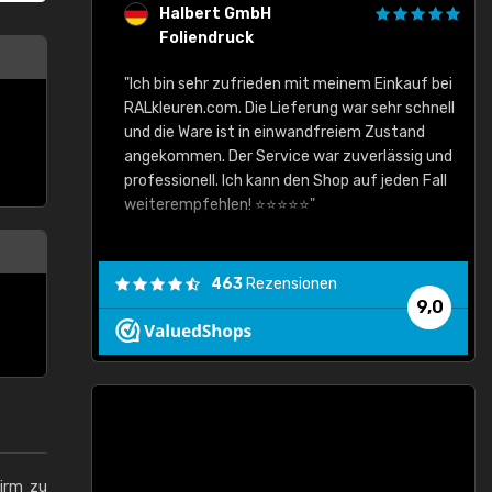
Halbert GmbH
Foliendruck
gute Ware,
"Ich bin sehr zufrieden mit meinem Einkauf bei
RALkleuren.com. Die Lieferung war sehr schnell
"
und die Ware ist in einwandfreiem Zustand
angekommen. Der Service war zuverlässig und
professionell. Ich kann den Shop auf jeden Fall
weiterempfehlen! ⭐⭐⭐⭐⭐"
463
Rezensionen
9,0
hirm zu