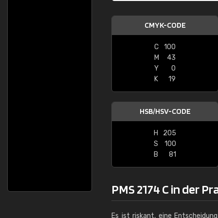
CMYK-CODE
C
100
M
43
Y
0
K
19
HSB/HSV-CODE
H
205
S
100
B
81
PMS 2174 C in der Pr
Es ist riskant, eine Entscheidun