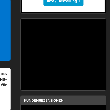
Info / Bestellung
 den
PMS-
r
für
KUNDENREZENSIONEN