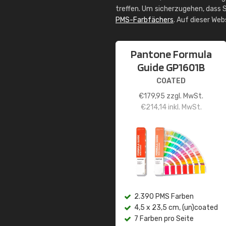
treffen. Um sicherzugehen, dass S
PMS-Farbfächers
. Auf dieser We
Pantone Formula
Guide GP1601B
COATED
€
179,95
zzgl. MwSt.
€
214,14
inkl. MwSt.
2.390 PMS Farben
4,5 x 23,5 cm, (un)coated
7 Farben pro Seite