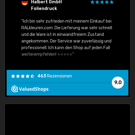
Halbert GmbH
S
Foliendruck
E
Ware,
"Ich bin sehr zufrieden mit meinem Einkauf bei
RALkleuren.com. Die Lieferung war sehr schnell
"Schne
und die Ware ist in einwandfreiem Zustand
angekommen. Der Service war zuverlässig und
professionell. Ich kann den Shop auf jeden Fall
weiterempfehlen! ⭐⭐⭐⭐⭐"
463
Rezensionen
9,0