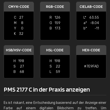
CMYK-CODE
RGB-CODE
CIELAB-CODE
C
27
R
126
L*
63.55
M
8
G
159
a*
-8.04
Y
0
B
173
b*
-11
K
32
HSB/HSV-CODE
HSL-CODE
HEX-CODE
H
198
H
198
S
27
S
22
#7E9FAD
B
68
L
59
PMS 2177 C in der Praxis anzeigen
Es ist riskant, eine Entscheidung basierend auf der Anzeige einer
Farbe auf einem digitalen Bildschirm zu treffen. Um