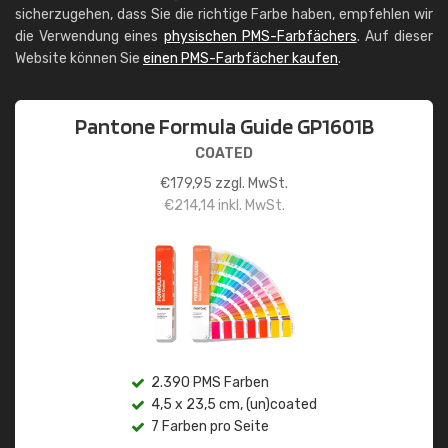
sicherzugehen, dass Sie die richtige Farbe haben, empfehlen wir
die Verwendung eines
physischen PMS-Farbfächers
. Auf dieser
Website können Sie
einen PMS-Farbfächer kaufen
.
Pantone Formula Guide GP1601B
COATED
€
179,95
zzgl. MwSt.
€
214,14
inkl. MwSt.
2.390 PMS Farben
4,5 x 23,5 cm, (un)coated
7 Farben pro Seite