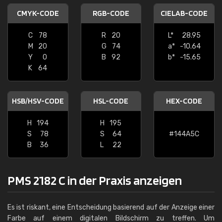
CMYK-CODE
RGB-CODE
CIELAB-CODE
C
78
R
20
L*
28.95
M
20
G
74
a*
-10.64
Y
0
B
92
b*
-15.65
K
64
HSB/HSV-CODE
HSL-CODE
HEX-CODE
H
194
H
195
S
78
S
64
#144A5C
B
36
L
22
PMS 2182 C in der Praxis anzeigen
Es ist riskant, eine Entscheidung basierend auf der Anzeige einer
Farbe auf einem digitalen Bildschirm zu treffen. Um