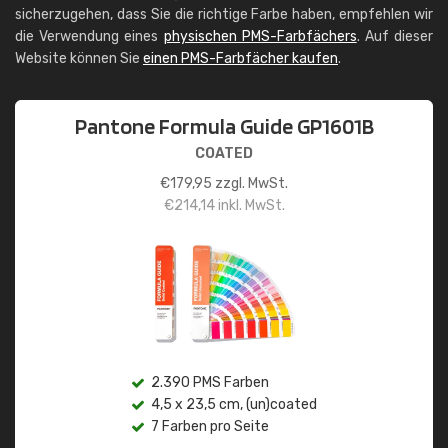
sicherzugehen, dass Sie die richtige Farbe haben, empfehlen wir
die Verwendung eines
physischen PMS-Farbfächers
. Auf dieser
Website können Sie
einen PMS-Farbfächer kaufen
.
Pantone Formula Guide GP1601B
COATED
€
179,95
zzgl. MwSt.
€
214,14
inkl. MwSt.
2.390 PMS Farben
4,5 x 23,5 cm, (un)coated
7 Farben pro Seite