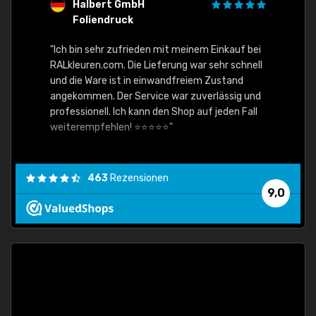
Halbert GmbH
S
Foliendruck
E
Ware,
"Ich bin sehr zufrieden mit meinem Einkauf bei
RALkleuren.com. Die Lieferung war sehr schnell
"Schne
und die Ware ist in einwandfreiem Zustand
angekommen. Der Service war zuverlässig und
professionell. Ich kann den Shop auf jeden Fall
weiterempfehlen! ⭐⭐⭐⭐⭐"
463
Rezensionen
9,0