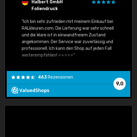
Halbert GmbH
S
Foliendruck
E
Ware,
"Ich bin sehr zufrieden mit meinem Einkauf bei
RALkleuren.com. Die Lieferung war sehr schnell
"Schne
und die Ware ist in einwandfreiem Zustand
angekommen. Der Service war zuverlässig und
professionell. Ich kann den Shop auf jeden Fall
weiterempfehlen! ⭐⭐⭐⭐⭐"
463
Rezensionen
9,0