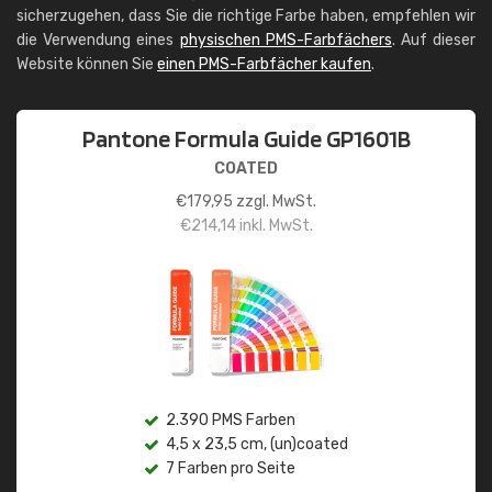
sicherzugehen, dass Sie die richtige Farbe haben, empfehlen wir
die Verwendung eines
physischen PMS-Farbfächers
. Auf dieser
Website können Sie
einen PMS-Farbfächer kaufen
.
Pantone Formula Guide GP1601B
COATED
€
179,95
zzgl. MwSt.
€
214,14
inkl. MwSt.
2.390 PMS Farben
4,5 x 23,5 cm, (un)coated
7 Farben pro Seite