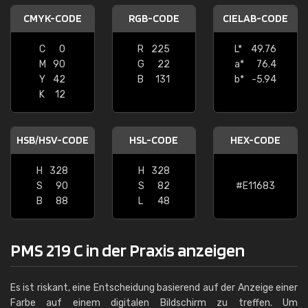
CMYK-CODE
RGB-CODE
CIELAB-CODE
C
0
R
225
L*
49.76
M
90
G
22
a*
76.4
Y
42
B
131
b*
-5.94
K
12
HSB/HSV-CODE
HSL-CODE
HEX-CODE
H
328
H
328
S
90
S
82
#E11683
B
88
L
48
PMS 219 C in der Praxis anzeigen
Es ist riskant, eine Entscheidung basierend auf der Anzeige einer
Farbe auf einem digitalen Bildschirm zu treffen. Um