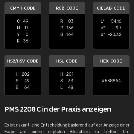
CMYK-CODE
RGB-CODE
CIELAB-CODE
C
49
R
83
L*
54.16
M
17
G
136
a*
-9.7
Y
0
B
164
b*
-20.32
K
36
HSB/HSV-CODE
HSL-CODE
HEX-CODE
H
202
H
201
S
49
S
33
#5388A4
B
64
L
48
PMS 2208 C in der Praxis anzeigen
Es ist riskant, eine Entscheidung basierend auf der Anzeige einer
Farbe auf einem digitalen Bildschirm zu treffen. Um