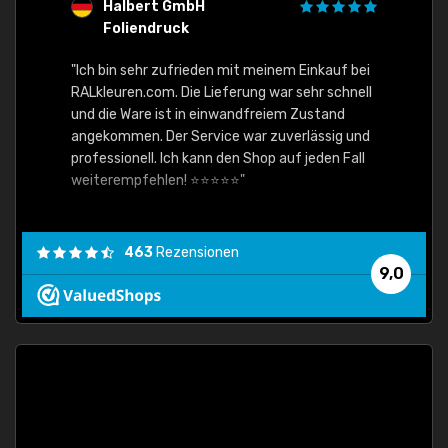
Halbert GmbH
S
Foliendruck
E
Ware,
"Ich bin sehr zufrieden mit meinem Einkauf bei
RALkleuren.com. Die Lieferung war sehr schnell
"Schne
und die Ware ist in einwandfreiem Zustand
angekommen. Der Service war zuverlässig und
professionell. Ich kann den Shop auf jeden Fall
weiterempfehlen! ⭐⭐⭐⭐⭐"
463
Rezensionen
9,0