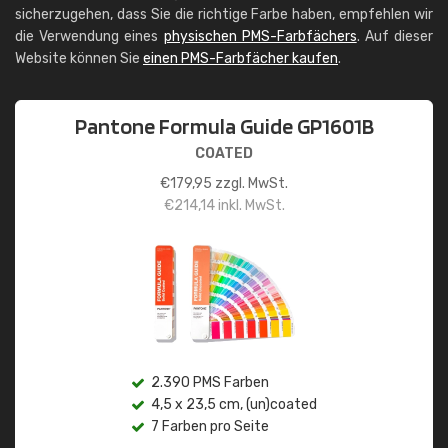
sicherzugehen, dass Sie die richtige Farbe haben, empfehlen wir
die Verwendung eines
physischen PMS-Farbfächers
. Auf dieser
Website können Sie
einen PMS-Farbfächer kaufen
.
Pantone Formula Guide GP1601B
COATED
€
179,95
zzgl. MwSt.
€
214,14
inkl. MwSt.
2.390 PMS Farben
4,5 x 23,5 cm, (un)coated
7 Farben pro Seite