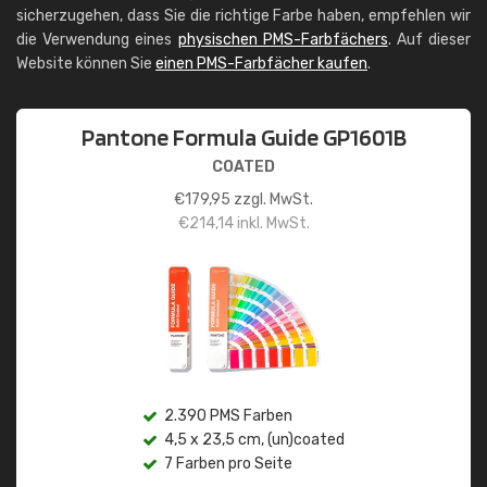
sicherzugehen, dass Sie die richtige Farbe haben, empfehlen wir
die Verwendung eines
physischen PMS-Farbfächers
. Auf dieser
Website können Sie
einen PMS-Farbfächer kaufen
.
Pantone Formula Guide GP1601B
COATED
€
179,95
zzgl. MwSt.
€
214,14
inkl. MwSt.
2.390 PMS Farben
4,5 x 23,5 cm, (un)coated
7 Farben pro Seite