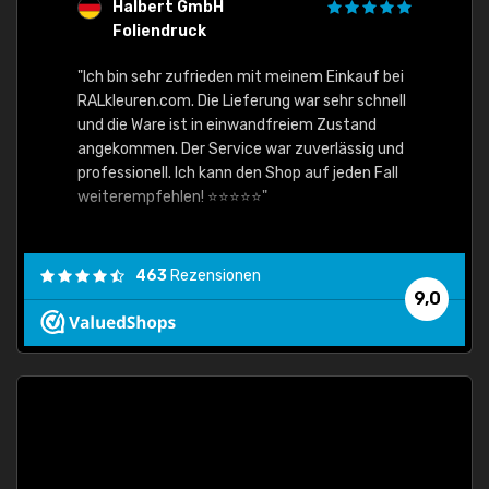
Halbert GmbH
S
Foliendruck
E
Ware,
"Ich bin sehr zufrieden mit meinem Einkauf bei
RALkleuren.com. Die Lieferung war sehr schnell
"Schne
und die Ware ist in einwandfreiem Zustand
angekommen. Der Service war zuverlässig und
professionell. Ich kann den Shop auf jeden Fall
weiterempfehlen! ⭐⭐⭐⭐⭐"
463
Rezensionen
9,0