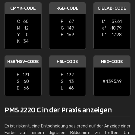
CMYK-CODE
RGB-CODE
CIELAB-CODE
C
60
R
67
L*
57.61
M
12
G
149
a*
-18.79
Y
0
B
169
b*
-17.98
K
34
HSB/HSV-CODE
HSL-CODE
HEX-CODE
H
191
H
192
S
60
S
43
#4395A9
B
66
L
46
PMS 2220 C in der Praxis anzeigen
Es ist riskant, eine Entscheidung basierend auf der Anzeige einer
Farbe auf einem digitalen Bildschirm zu treffen. Um