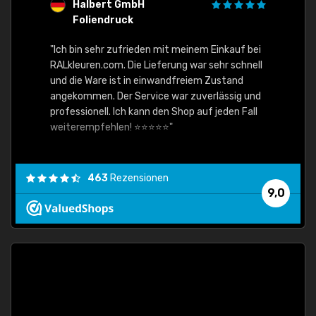
Halbert GmbH
S
Foliendruck
E
Ware,
"Ich bin sehr zufrieden mit meinem Einkauf bei
RALkleuren.com. Die Lieferung war sehr schnell
"Schne
und die Ware ist in einwandfreiem Zustand
angekommen. Der Service war zuverlässig und
professionell. Ich kann den Shop auf jeden Fall
weiterempfehlen! ⭐⭐⭐⭐⭐"
463
Rezensionen
9,0