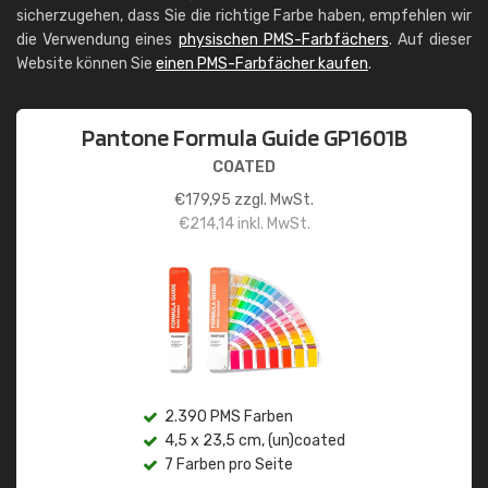
sicherzugehen, dass Sie die richtige Farbe haben, empfehlen wir
die Verwendung eines
physischen PMS-Farbfächers
. Auf dieser
Website können Sie
einen PMS-Farbfächer kaufen
.
Pantone Formula Guide GP1601B
COATED
€
179,95
zzgl. MwSt.
€
214,14
inkl. MwSt.
2.390 PMS Farben
4,5 x 23,5 cm, (un)coated
7 Farben pro Seite