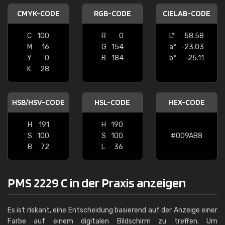
CMYK-CODE
RGB-CODE
CIELAB-CODE
C
100
R
0
L*
58.58
M
16
G
154
a*
-23.03
Y
0
B
184
b*
-25.11
K
28
HSB/HSV-CODE
HSL-CODE
HEX-CODE
H
191
H
190
S
100
S
100
#009AB8
B
72
L
36
PMS 2229 C in der Praxis anzeigen
Es ist riskant, eine Entscheidung basierend auf der Anzeige einer
Farbe auf einem digitalen Bildschirm zu treffen. Um