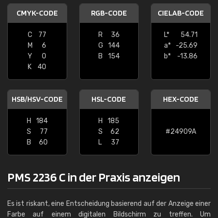
CMYK-CODE
RGB-CODE
CIELAB-CODE
C
77
R
36
L*
54.71
M
6
G
144
a*
-25.69
Y
0
B
154
b*
-13.86
K
40
HSB/HSV-CODE
HSL-CODE
HEX-CODE
H
184
H
185
S
77
S
62
#24909A
B
60
L
37
PMS 2236 C in der Praxis anzeigen
Es ist riskant, eine Entscheidung basierend auf der Anzeige einer
Farbe auf einem digitalen Bildschirm zu treffen. Um