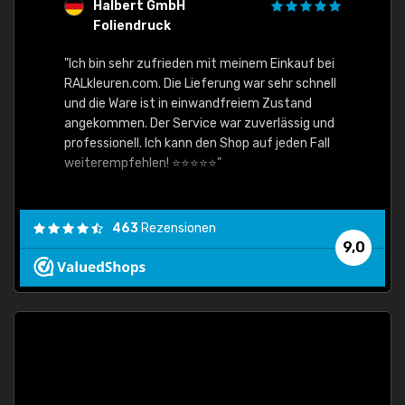
Halbert GmbH
S
Foliendruck
E
Ware,
"Ich bin sehr zufrieden mit meinem Einkauf bei
RALkleuren.com. Die Lieferung war sehr schnell
"Schne
und die Ware ist in einwandfreiem Zustand
angekommen. Der Service war zuverlässig und
professionell. Ich kann den Shop auf jeden Fall
weiterempfehlen! ⭐⭐⭐⭐⭐"
463
Rezensionen
9,0