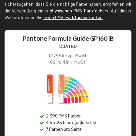
sicherzugehen, dass Sie die richtige Farbe haben, empfehlen wir
die Verwendung eines
physischen PMS-Farbfächers
. Auf dieser
Website können Sie
einen PMS-Farbfächer kaufen
.
Pantone Formula Guide GP1601B
COATED
€
179,95
zzgl. MwSt.
€
214,14
inkl. MwSt.
2.390 PMS Farben
4,5 x 23,5 cm, (un)coated
7 Farben pro Seite