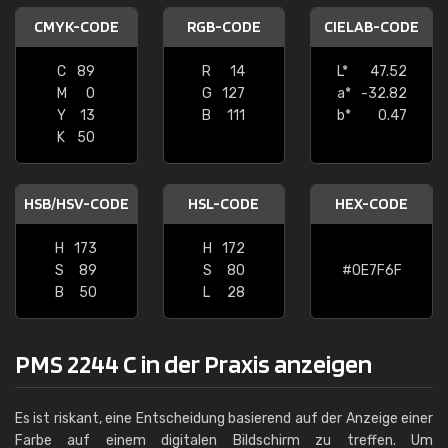
CMYK-CODE
RGB-CODE
CIELAB-CODE
C
89
R
14
L*
47.52
M
0
G
127
a*
-32.82
Y
13
B
111
b*
0.47
K
50
HSB/HSV-CODE
HSL-CODE
HEX-CODE
H
173
H
172
S
89
S
80
#0E7F6F
B
50
L
28
PMS 2244 C in der Praxis anzeigen
Es ist riskant, eine Entscheidung basierend auf der Anzeige einer
Farbe auf einem digitalen Bildschirm zu treffen. Um