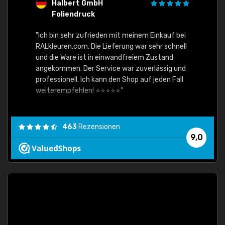
Halbert GmbH
S
Foliendruck
E
Ware,
"Ich bin sehr zufrieden mit meinem Einkauf bei
RALkleuren.com. Die Lieferung war sehr schnell
"Schne
und die Ware ist in einwandfreiem Zustand
angekommen. Der Service war zuverlässig und
professionell. Ich kann den Shop auf jeden Fall
weiterempfehlen! ⭐⭐⭐⭐⭐"
463
Rezensionen
9,0