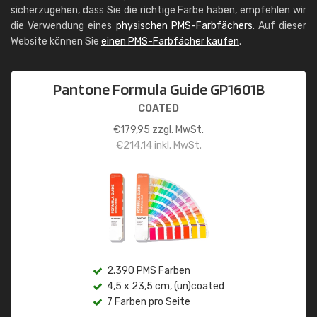
sicherzugehen, dass Sie die richtige Farbe haben, empfehlen wir
die Verwendung eines
physischen PMS-Farbfächers
. Auf dieser
Website können Sie
einen PMS-Farbfächer kaufen
.
Pantone Formula Guide GP1601B
COATED
€
179,95
zzgl. MwSt.
€
214,14
inkl. MwSt.
2.390 PMS Farben
4,5 x 23,5 cm, (un)coated
7 Farben pro Seite