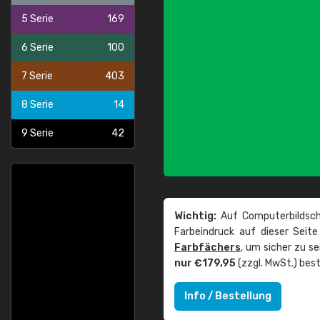
5 Serie
169
6 Serie
100
7 Serie
403
8 Serie
14
9 Serie
42
Wichtig:
Auf Computerbildsch
Farbeindruck auf dieser Seit
Farbfächers
, um sicher zu s
nur €179,95
(zzgl. MwSt.) best
Info / Bestellung