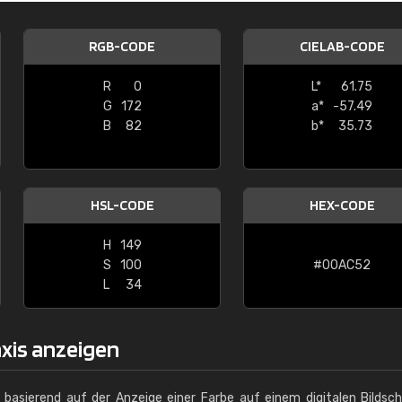
Christiane Schmidt
RGB-CODE
CIELAB-CODE
"Alles so, wie man es sich wünscht, 
schnelle Lieferung."
R
0
L*
61.75
G
172
a*
-57.49
B
82
b*
35.73
HSL-CODE
HEX-CODE
H
149
S
100
#00AC52
L
34
axis anzeigen
g basierend auf der Anzeige einer Farbe auf einem digitalen Bildsc