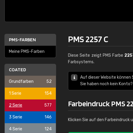
PMS 2257 C
PMS-FARBEN
Meine PMS-Farben
Diese Seite zeigt PMS Farbe
225
Farbsystems.
COATED
Auf dieser Website können
Grundfarben
52
Sie haben noch kein Konto?
1 Serie
154
Farbeindruck PMS 22
2 Serie
577
3 Serie
146
Klicken Sie auf den Farbeindruck 
4 Serie
124