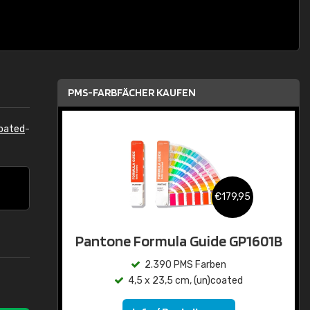
PMS-FARBFÄCHER KAUFEN
oated
-
€179,95
Pantone Formula Guide GP1601B
2.390 PMS Farben
4,5 x 23,5 cm, (un)coated