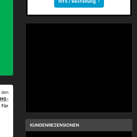
Info / Bestellung
 den
PMS-
r
für
KUNDENREZENSIONEN