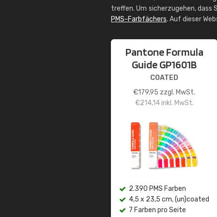
treffen. Um sicherzugehen, dass S
PMS-Farbfächers
. Auf dieser We
Pantone Formula
Guide GP1601B
COATED
€
179,95
zzgl. MwSt.
€
214,14
inkl. MwSt.
2.390 PMS Farben
4,5 x 23,5 cm, (un)coated
7 Farben pro Seite