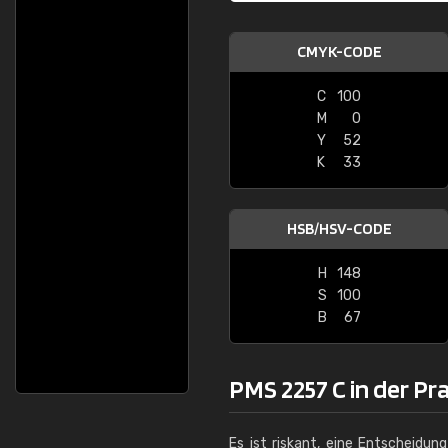
CMYK-CODE
C
100
M
0
Y
52
K
33
HSB/HSV-CODE
H
148
S
100
B
67
PMS 2257 C in der Pr
Es ist riskant, eine Entscheidun