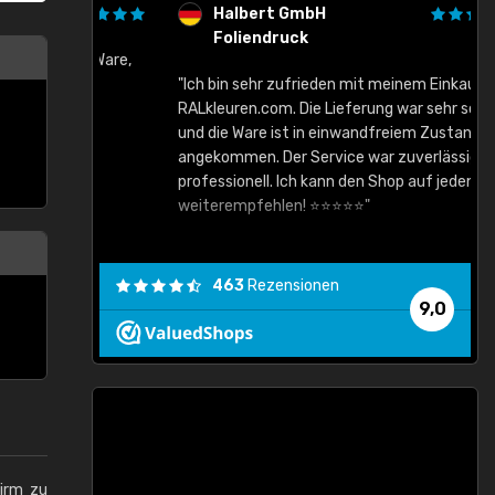
Halbert GmbH
Foliendruck
gute Ware,
"Ich bin sehr zufrieden mit meinem Einkauf bei
RALkleuren.com. Die Lieferung war sehr schnell
"
und die Ware ist in einwandfreiem Zustand
angekommen. Der Service war zuverlässig und
professionell. Ich kann den Shop auf jeden Fall
weiterempfehlen! ⭐⭐⭐⭐⭐"
463
Rezensionen
9,0
hirm zu