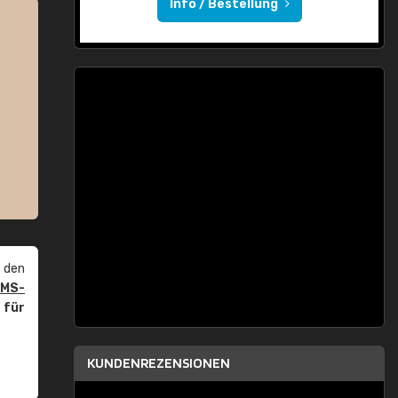
Info / Bestellung
 den
PMS-
r
für
KUNDENREZENSIONEN