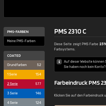
PMS 2310 C
PMS-FARBEN
Meine PMS-Farben
Diese Seite zeigt PMS Farbe
231
Farbsystems.
COATED
Auf dieser Website können
Grundfarben
52
Sie haben noch kein Konto?
1 Serie
154
Farbeindruck PMS 23
2 Serie
577
3 Serie
146
Klicken Sie auf den Farbeindruck 
4 Serie
124