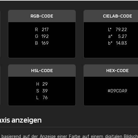
Christiane Schmidt
RGB-CODE
CIELAB-CODE
"Alles so, wie man es sich wünscht, 
schnelle Lieferung."
R
217
L*
79.22
G
192
a*
5.27
B
169
b*
14.83
HSL-CODE
HEX-CODE
H
29
S
39
#D9C0A9
L
76
axis anzeigen
g basierend auf der Anzeige einer Farbe auf einem digitalen Bildsc