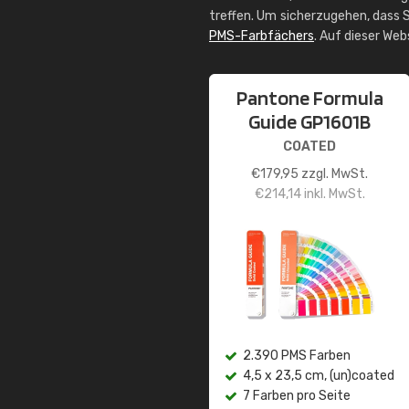
treffen. Um sicherzugehen, dass S
PMS-Farbfächers
. Auf dieser We
Pantone Formula
Guide GP1601B
COATED
€
179,95
zzgl. MwSt.
€
214,14
inkl. MwSt.
2.390 PMS Farben
4,5 x 23,5 cm, (un)coated
7 Farben pro Seite