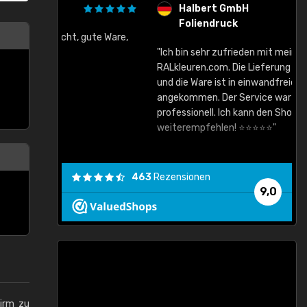
Halbert GmbH
Foliendruck
gute Ware,
"Ich bin sehr zufrieden mit meinem Einkauf bei
RALkleuren.com. Die Lieferung war sehr schnell
"
und die Ware ist in einwandfreiem Zustand
angekommen. Der Service war zuverlässig und
professionell. Ich kann den Shop auf jeden Fall
weiterempfehlen! ⭐⭐⭐⭐⭐"
463
Rezensionen
9,0
hirm zu