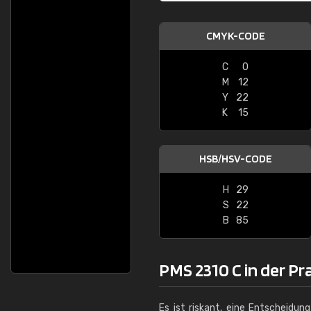
CMYK-CODE
C
0
M
12
Y
22
K
15
HSB/HSV-CODE
H
29
S
22
B
85
PMS 2310 C in der Pr
Es ist riskant, eine Entscheidun