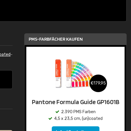
PMS-FARBFÄCHER KAUFEN
oated
-
€179,95
Pantone Formula Guide GP1601B
2.390 PMS Farben
4,5 x 23,5 cm, (un)coated