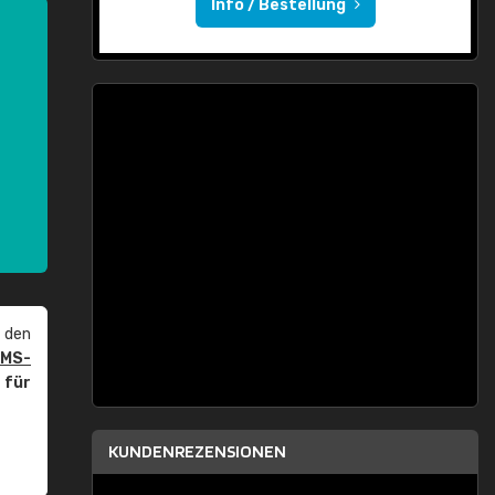
Info / Bestellung
 den
PMS-
r
für
KUNDENREZENSIONEN