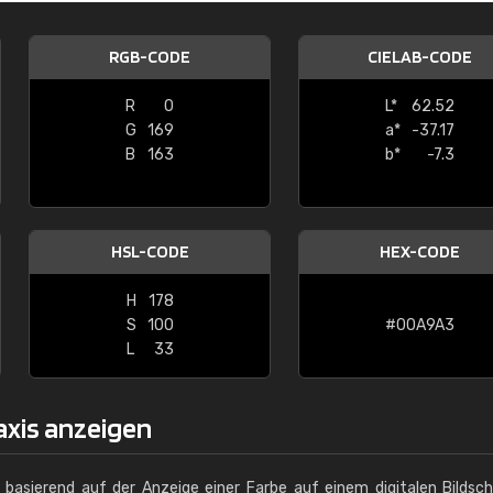
Christiane Schmidt
RGB-CODE
CIELAB-CODE
"Alles so, wie man es sich wünscht, 
schnelle Lieferung."
R
0
L*
62.52
G
169
a*
-37.17
B
163
b*
-7.3
HSL-CODE
HEX-CODE
H
178
S
100
#00A9A3
L
33
axis anzeigen
g basierend auf der Anzeige einer Farbe auf einem digitalen Bildsc