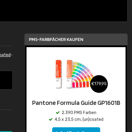
PMS-FARBFÄCHER KAUFEN
oated
-
€179,95
Pantone Formula Guide GP1601B
2.390 PMS Farben
4,5 x 23,5 cm, (un)coated