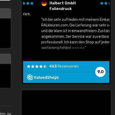
Halbert GmbH
Foliendruck
gute Ware,
"Ich bin sehr zufrieden mit meinem Einkauf bei
RALkleuren.com. Die Lieferung war sehr schnell
"
und die Ware ist in einwandfreiem Zustand
angekommen. Der Service war zuverlässig und
professionell. Ich kann den Shop auf jeden Fall
weiterempfehlen! ⭐⭐⭐⭐⭐"
463
Rezensionen
9,0
hirm zu