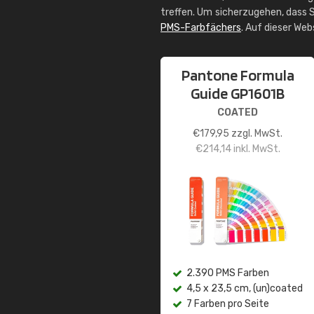
treffen. Um sicherzugehen, dass S
PMS-Farbfächers
. Auf dieser We
Pantone Formula
Guide GP1601B
COATED
€
179,95
zzgl. MwSt.
€
214,14
inkl. MwSt.
2.390 PMS Farben
4,5 x 23,5 cm, (un)coated
7 Farben pro Seite