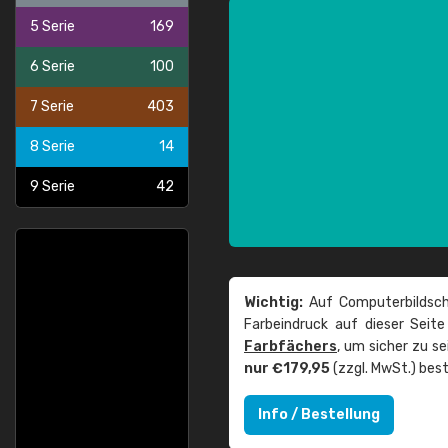
5 Serie
169
6 Serie
100
7 Serie
403
8 Serie
14
9 Serie
42
Wichtig:
Auf Computerbildsch
Farbeindruck auf dieser Seit
Farbfächers
, um sicher zu s
nur €179,95
(zzgl. MwSt.) best
Info / Bestellung