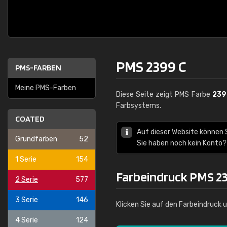
PMS 2399 C
PMS-FARBEN
Meine PMS-Farben
Diese Seite zeigt PMS Farbe
239
Farbsystems.
COATED
Auf dieser Website können
Grundfarben
52
Sie haben noch kein Konto?
1 Serie
154
Farbeindruck PMS 2
2 Serie
577
3 Serie
146
Klicken Sie auf den Farbeindruck 
4 Serie
124