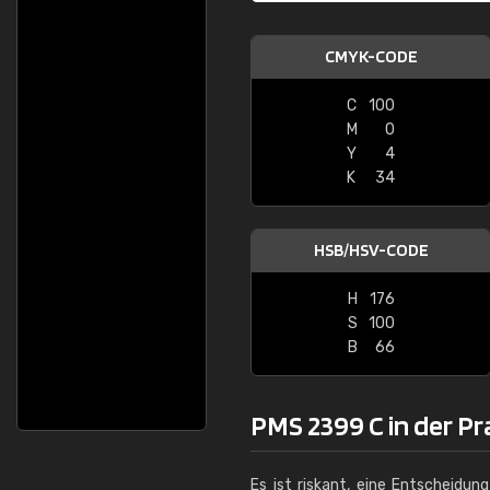
CMYK-CODE
C
100
M
0
Y
4
K
34
HSB/HSV-CODE
H
176
S
100
B
66
PMS 2399 C in der Pr
Es ist riskant, eine Entscheidun