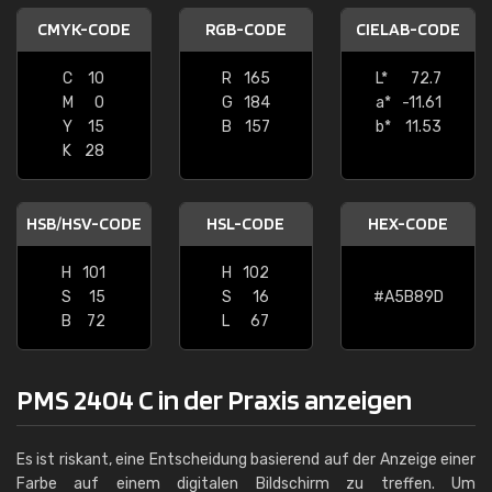
CMYK-CODE
RGB-CODE
CIELAB-CODE
C
10
R
165
L*
72.7
M
0
G
184
a*
-11.61
Y
15
B
157
b*
11.53
K
28
HSB/HSV-CODE
HSL-CODE
HEX-CODE
H
101
H
102
S
15
S
16
#A5B89D
B
72
L
67
PMS 2404 C in der Praxis anzeigen
Es ist riskant, eine Entscheidung basierend auf der Anzeige einer
Farbe auf einem digitalen Bildschirm zu treffen. Um