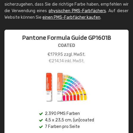
sicherzugehen, dass Sie die richtige Farbe haben, empfehlen wir
die Verwendung eines
physischen PMS-Farbfächers
. Auf dieser
Website können Sie
einen PMS-Farbfächer kaufen
.
Pantone Formula Guide GP1601B
COATED
€
179,95
zzgl. MwSt.
€
214,14
inkl. MwSt.
2.390 PMS Farben
4,5 x 23,5 cm, (un)coated
7 Farben pro Seite