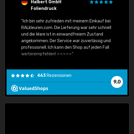
Halbert GmbH
S
Foliendruck
E
Ware,
"Ich bin sehr zufrieden mit meinem Einkauf bei
RALkleuren.com. Die Lieferung war sehr schnell
"Schne
und die Ware ist in einwandfreiem Zustand
angekommen. Der Service war zuverlässig und
professionell. Ich kann den Shop auf jeden Fall
weiterempfehlen! ⭐⭐⭐⭐⭐"
463
Rezensionen
9,0