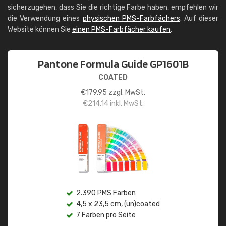
sicherzugehen, dass Sie die richtige Farbe haben, empfehlen wir
die Verwendung eines
physischen PMS-Farbfächers
. Auf dieser
Website können Sie
einen PMS-Farbfächer kaufen
.
Pantone Formula Guide GP1601B
COATED
€
179,95
zzgl. MwSt.
€
214,14
inkl. MwSt.
2.390 PMS Farben
4,5 x 23,5 cm, (un)coated
7 Farben pro Seite