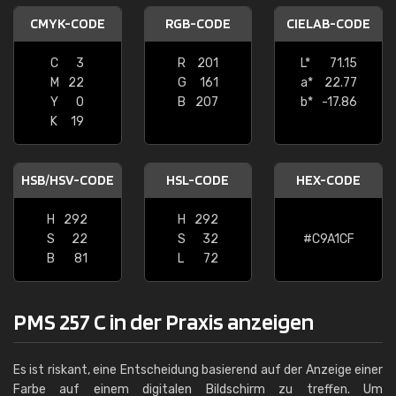
CMYK-CODE
RGB-CODE
CIELAB-CODE
C
3
R
201
L*
71.15
M
22
G
161
a*
22.77
Y
0
B
207
b*
-17.86
K
19
HSB/HSV-CODE
HSL-CODE
HEX-CODE
H
292
H
292
S
22
S
32
#C9A1CF
B
81
L
72
PMS 257 C in der Praxis anzeigen
Es ist riskant, eine Entscheidung basierend auf der Anzeige einer
Farbe auf einem digitalen Bildschirm zu treffen. Um