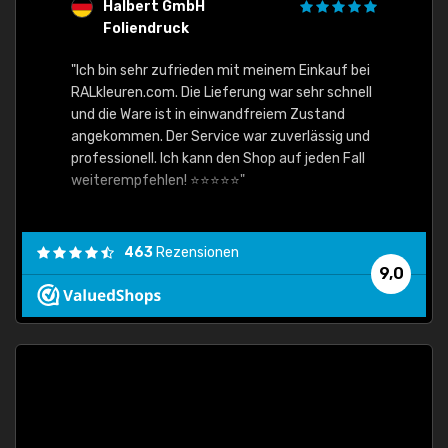
Halbert GmbH
S
Foliendruck
E
Ware,
"Ich bin sehr zufrieden mit meinem Einkauf bei
RALkleuren.com. Die Lieferung war sehr schnell
"Schne
und die Ware ist in einwandfreiem Zustand
angekommen. Der Service war zuverlässig und
professionell. Ich kann den Shop auf jeden Fall
weiterempfehlen! ⭐⭐⭐⭐⭐"
463
Rezensionen
9,0