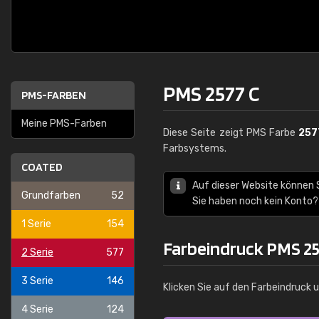
PMS 2577 C
PMS-FARBEN
Meine PMS-Farben
Diese Seite zeigt PMS Farbe
257
Farbsystems.
COATED
Auf dieser Website können
Grundfarben
52
Sie haben noch kein Konto?
1 Serie
154
Farbeindruck PMS 25
2 Serie
577
3 Serie
146
Klicken Sie auf den Farbeindruck 
4 Serie
124