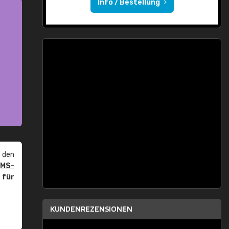
Info / Bestellung
 den
PMS-
r
für
KUNDENREZENSIONEN