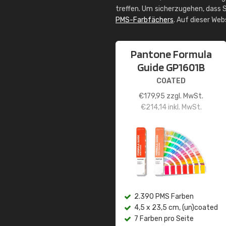
treffen. Um sicherzugehen, dass S
PMS-Farbfächers
. Auf dieser We
Pantone Formula
Guide GP1601B
COATED
€
179,95
zzgl. MwSt.
€
214,14
inkl. MwSt.
2.390 PMS Farben
4,5 x 23,5 cm, (un)coated
7 Farben pro Seite