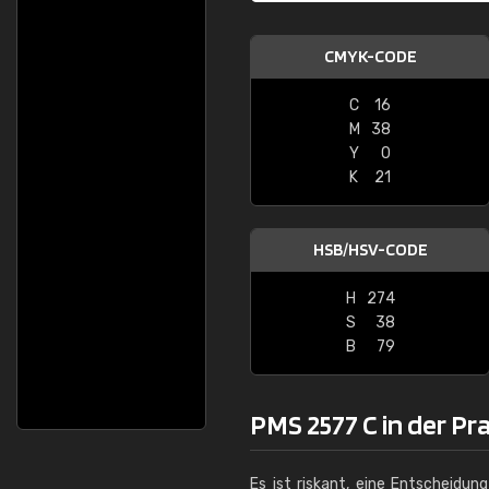
CMYK-CODE
C
16
M
38
Y
0
K
21
HSB/HSV-CODE
H
274
S
38
B
79
PMS 2577 C in der Pr
Es ist riskant, eine Entscheidun