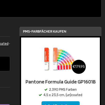
PMS-FARBFÄCHER KAUFEN
oated
-
€179,95
Pantone Formula Guide GP1601B
2.390 PMS Farben
4,5 x 23,5 cm, (un)coated