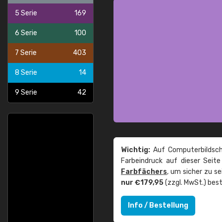
5 Serie
169
6 Serie
100
7 Serie
403
8 Serie
14
9 Serie
42
Wichtig:
Auf Computerbildsch
Farbeindruck auf dieser Seit
Farbfächers
, um sicher zu s
nur €179,95
(zzgl. MwSt.) best
Info / Bestellung