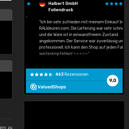
Halbert GmbH
Foliendruck
gute Ware,
"Ich bin sehr zufrieden mit meinem Einkauf bei
RALkleuren.com. Die Lieferung war sehr schnell
"
und die Ware ist in einwandfreiem Zustand
angekommen. Der Service war zuverlässig und
professionell. Ich kann den Shop auf jeden Fall
weiterempfehlen! ⭐⭐⭐⭐⭐"
463
Rezensionen
9,0
hirm zu