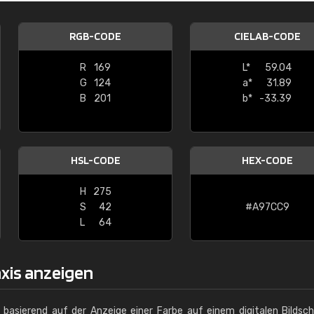
Christiane Schmidt
RGB-CODE
CIELAB-CODE
"Alles so, wie man es sich wünscht, 
schnelle Lieferung."
R
169
L*
59.04
G
124
a*
31.89
B
201
b*
-33.39
HSL-CODE
HEX-CODE
H
275
S
42
#A97CC9
L
64
axis anzeigen
g basierend auf der Anzeige einer Farbe auf einem digitalen Bildsc