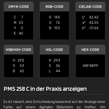
CMYK-CODE
RGB-CODE
CIELAB-CODE
C
7
R
143
L*
42.42
M
53
G
72
a*
42.55
Y
0
B
153
b*
-31.66
K
40
HSB/HSV-CODE
HSL-CODE
HEX-CODE
H
292
H
293
S
53
S
36
#8F4899
B
60
L
44
PMS 258 C in der Praxis anzeigen
Es ist riskant, eine Entscheidung basierend auf der Anzeige einer
Farbe auf einem digitalen Bildschirm zu treffen. Um