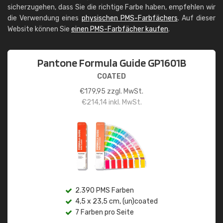
sicherzugehen, dass Sie die richtige Farbe haben, empfehlen wir
die Verwendung eines
physischen PMS-Farbfächers
. Auf dieser
Website können Sie
einen PMS-Farbfächer kaufen
.
Pantone Formula Guide GP1601B
COATED
€
179,95
zzgl. MwSt.
€
214,14
inkl. MwSt.
2.390 PMS Farben
4,5 x 23,5 cm, (un)coated
7 Farben pro Seite