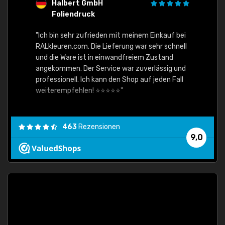
Halbert GmbH
S
Foliendruck
E
Ware,
"Ich bin sehr zufrieden mit meinem Einkauf bei
RALkleuren.com. Die Lieferung war sehr schnell
"Schne
und die Ware ist in einwandfreiem Zustand
angekommen. Der Service war zuverlässig und
professionell. Ich kann den Shop auf jeden Fall
weiterempfehlen! ⭐⭐⭐⭐⭐"
463
Rezensionen
9,0