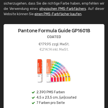
sicherzugehen, dass Sie die richtige Farbe haben, empfehlen wir
die Verwendung eines
physischen PMS-Farbfächers
. Auf dieser
Website können Sie
einen PMS-Farbfächer kaufen
.
Pantone Formula Guide GP1601B
COATED
€
179,95
zzgl. MwSt.
€
214,14
inkl. MwSt.
2.390 PMS Farben
4,5 x 23,5 cm, (un)coated
7 Farben pro Seite