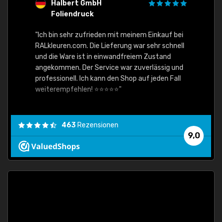
Halbert GmbH
S
Foliendruck
E
Ware,
"Ich bin sehr zufrieden mit meinem Einkauf bei
RALkleuren.com. Die Lieferung war sehr schnell
"Schne
und die Ware ist in einwandfreiem Zustand
angekommen. Der Service war zuverlässig und
professionell. Ich kann den Shop auf jeden Fall
weiterempfehlen! ⭐⭐⭐⭐⭐"
463
Rezensionen
9,0