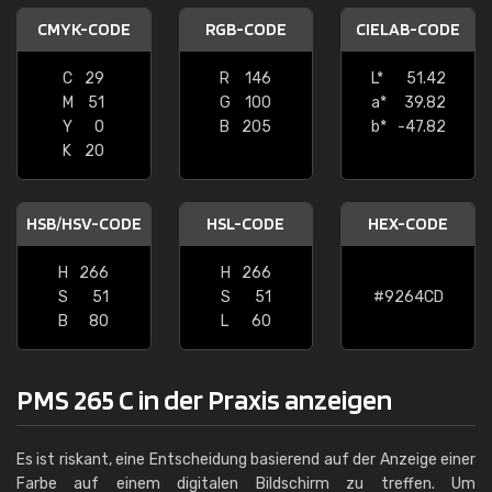
CMYK-CODE
RGB-CODE
CIELAB-CODE
C
29
R
146
L*
51.42
M
51
G
100
a*
39.82
Y
0
B
205
b*
-47.82
K
20
HSB/HSV-CODE
HSL-CODE
HEX-CODE
H
266
H
266
S
51
S
51
#9264CD
B
80
L
60
PMS 265 C in der Praxis anzeigen
Es ist riskant, eine Entscheidung basierend auf der Anzeige einer
Farbe auf einem digitalen Bildschirm zu treffen. Um