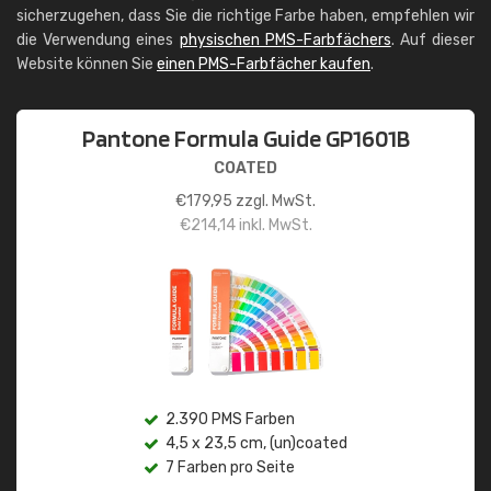
sicherzugehen, dass Sie die richtige Farbe haben, empfehlen wir
die Verwendung eines
physischen PMS-Farbfächers
. Auf dieser
Website können Sie
einen PMS-Farbfächer kaufen
.
Pantone Formula Guide GP1601B
COATED
€
179,95
zzgl. MwSt.
€
214,14
inkl. MwSt.
2.390 PMS Farben
4,5 x 23,5 cm, (un)coated
7 Farben pro Seite