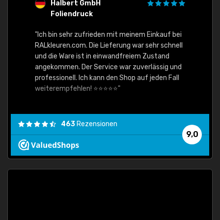
Halbert GmbH
S
Foliendruck
E
Ware,
"Ich bin sehr zufrieden mit meinem Einkauf bei
RALkleuren.com. Die Lieferung war sehr schnell
"Schne
und die Ware ist in einwandfreiem Zustand
angekommen. Der Service war zuverlässig und
professionell. Ich kann den Shop auf jeden Fall
weiterempfehlen! ⭐⭐⭐⭐⭐"
463
Rezensionen
9,0