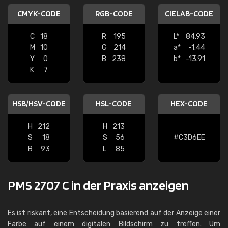
CMYK-CODE
RGB-CODE
CIELAB-CODE
C
18
R
195
L*
84.93
M
10
G
214
a*
-1.44
Y
0
B
238
b*
-13.91
K
7
HSB/HSV-CODE
HSL-CODE
HEX-CODE
H
212
H
213
S
18
S
56
#C3D6EE
B
93
L
85
PMS 2707 C in der Praxis anzeigen
Es ist riskant, eine Entscheidung basierend auf der Anzeige einer
Farbe auf einem digitalen Bildschirm zu treffen. Um