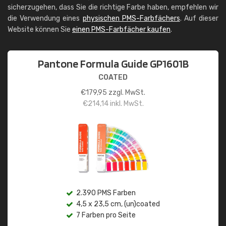
sicherzugehen, dass Sie die richtige Farbe haben, empfehlen wir
die Verwendung eines
physischen PMS-Farbfächers
. Auf dieser
Website können Sie
einen PMS-Farbfächer kaufen
.
Pantone Formula Guide GP1601B
COATED
€
179,95
zzgl. MwSt.
€
214,14
inkl. MwSt.
2.390 PMS Farben
4,5 x 23,5 cm, (un)coated
7 Farben pro Seite