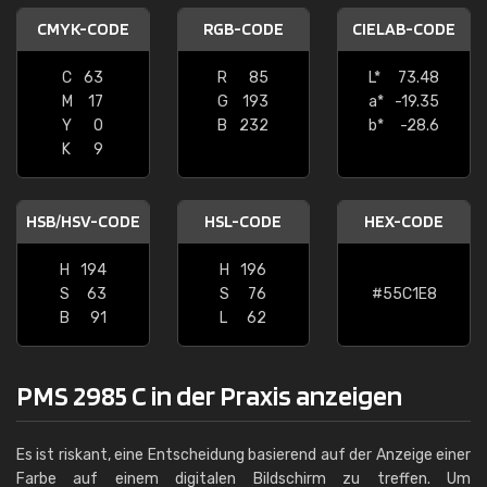
CMYK-CODE
RGB-CODE
CIELAB-CODE
C
63
R
85
L*
73.48
M
17
G
193
a*
-19.35
Y
0
B
232
b*
-28.6
K
9
HSB/HSV-CODE
HSL-CODE
HEX-CODE
H
194
H
196
S
63
S
76
#55C1E8
B
91
L
62
PMS 2985 C in der Praxis anzeigen
Es ist riskant, eine Entscheidung basierend auf der Anzeige einer
Farbe auf einem digitalen Bildschirm zu treffen. Um