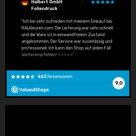
Halbert GmbH
S
Foliendruck
E
Ware,
"Ich bin sehr zufrieden mit meinem Einkauf bei
RALkleuren.com. Die Lieferung war sehr schnell
"Schne
und die Ware ist in einwandfreiem Zustand
angekommen. Der Service war zuverlässig und
professionell. Ich kann den Shop auf jeden Fall
weiterempfehlen! ⭐⭐⭐⭐⭐"
463
Rezensionen
9,0