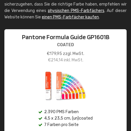
sicherzugehen, dass Sie die richtige Farbe haben, empfehlen wir
die Verwendung eines
physischen PMS-Farbfächers
. Auf dieser
Website können Sie
einen PMS-Farbfächer kaufen
.
Pantone Formula Guide GP1601B
COATED
€
179,95
zzgl. MwSt.
€
214,14
inkl. MwSt.
2.390 PMS Farben
4,5 x 23,5 cm, (un)coated
7 Farben pro Seite