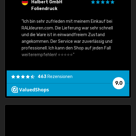
Halbert GmbH
S
Foliendruck
E
Ware,
"Ich bin sehr zufrieden mit meinem Einkauf bei
RALkleuren.com. Die Lieferung war sehr schnell
"Schne
und die Ware ist in einwandfreiem Zustand
angekommen. Der Service war zuverlässig und
professionell. Ich kann den Shop auf jeden Fall
weiterempfehlen! ⭐⭐⭐⭐⭐"
463
Rezensionen
9,0