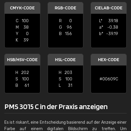
CMYK-CODE
RGB-CODE
CIELAB-CODE
C
100
R
0
L*
39.18
M
38
G
96
a*
-0.38
Y
0
B
156
b*
-39.19
K
39
HSB/HSV-CODE
HSL-CODE
HEX-CODE
H
202
H
203
S
100
S
100
#00609C
B
61
L
31
PMS 3015 C in der Praxis anzeigen
Es ist riskant, eine Entscheidung basierend auf der Anzeige einer
Farbe auf einem digitalen Bildschirm zu treffen. Um