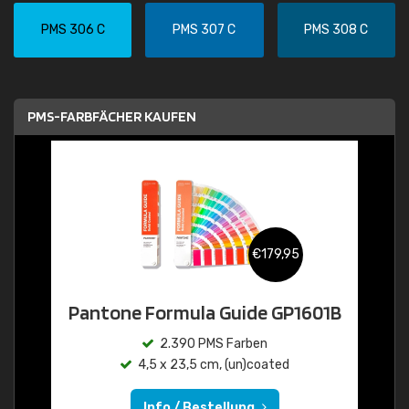
PMS 306 C
PMS 307 C
PMS 308 C
PMS-FARBFÄCHER KAUFEN
€179,95
Pantone Formula Guide GP1601B
2.390 PMS Farben
4,5 x 23,5 cm, (un)coated
Info / Bestellung