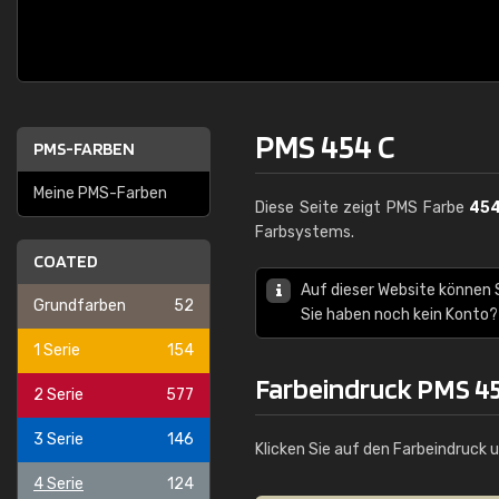
PMS 454 C
PMS-FARBEN
Meine PMS-Farben
Diese Seite zeigt PMS Farbe
454
Farbsystems.
COATED
Auf dieser Website können
Grundfarben
52
Sie haben noch kein Konto?
1 Serie
154
Farbeindruck PMS 4
2 Serie
577
3 Serie
146
Klicken Sie auf den Farbeindruck 
4 Serie
124