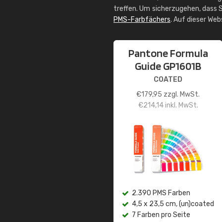
treffen. Um sicherzugehen, dass S
PMS-Farbfächers
. Auf dieser We
Pantone Formula
Guide GP1601B
COATED
€
179,95
zzgl. MwSt.
€
214,14
inkl. MwSt.
2.390 PMS Farben
4,5 x 23,5 cm, (un)coated
7 Farben pro Seite