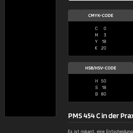
CMYK-CODE
C
0
M
3
Y
18
K
20
HSB/HSV-CODE
H
50
S
18
B
80
PMS 454 C in der Pra
Es ist riskant, eine Entscheidun