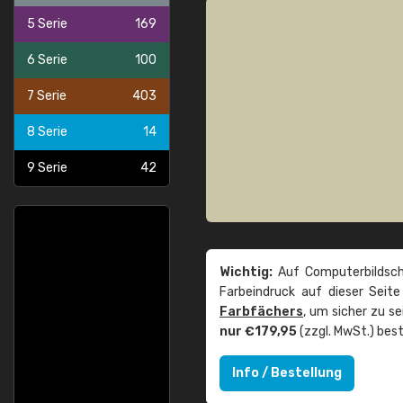
5 Serie
169
6 Serie
100
7 Serie
403
8 Serie
14
9 Serie
42
Wichtig:
Auf Computerbildsch
Farbeindruck auf dieser Seit
Farbfächers
, um sicher zu s
nur €179,95
(zzgl. MwSt.) best
Info / Bestellung