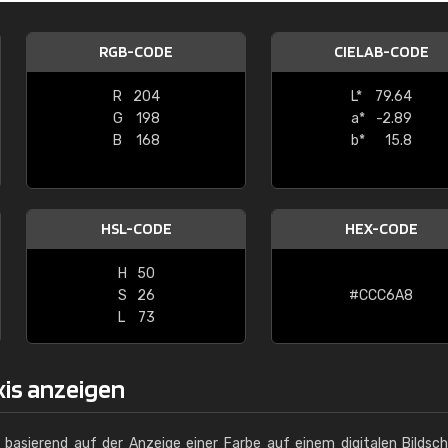
Christiane Schmidt
RGB-CODE
CIELAB-CODE
"Alles so, wie man es sich wünscht, 
schnelle Lieferung."
R
204
L*
79.64
G
198
a*
-2.89
B
168
b*
15.8
HSL-CODE
HEX-CODE
H
50
S
26
#CCC6A8
L
73
xis anzeigen
g basierend auf der Anzeige einer Farbe auf einem digitalen Bildsc