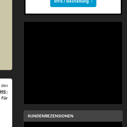
Info / Bestellung
 den
PMS-
r
für
KUNDENREZENSIONEN