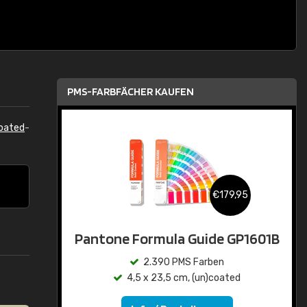
PMS-FARBFÄCHER KAUFEN
oated
-
€179,95
Pantone Formula Guide GP1601B
2.390 PMS Farben
4,5 x 23,5 cm, (un)coated