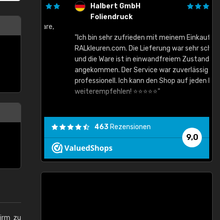
Halbert GmbH
Foliendruck
gute Ware,
"Ich bin sehr zufrieden mit meinem Einkauf bei
RALkleuren.com. Die Lieferung war sehr schnell
"
und die Ware ist in einwandfreiem Zustand
angekommen. Der Service war zuverlässig und
professionell. Ich kann den Shop auf jeden Fall
weiterempfehlen! ⭐⭐⭐⭐⭐"
463
Rezensionen
9,0
hirm zu