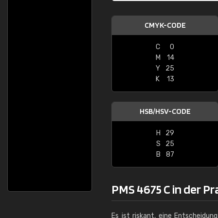
CMYK-CODE
C
0
M
14
Y
25
K
13
HSB/HSV-CODE
H
29
S
25
B
87
PMS 4675 C in der Pr
Es ist riskant, eine Entscheidun