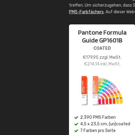
treffen. Um sicherzugehen, dass S
PMS-Farbfächers
. Auf dieser We
Pantone Formula
Guide GP1601B
COATED
€
179,95
zzgl. MwSt.
€
214,14
inkl. MwSt.
2.390 PMS Farben
4,5 x 23,5 cm, (un)coated
7 Farben pro Seite