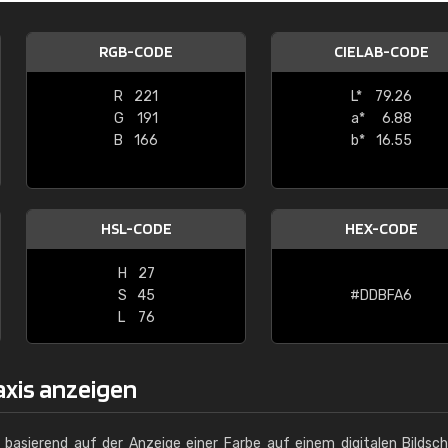
Christiane Schmidt
RGB-CODE
CIELAB-CODE
"Alles so, wie man es sich wünscht, 
schnelle Lieferung."
R
221
L*
79.26
G
191
a*
6.88
B
166
b*
16.55
HSL-CODE
HEX-CODE
H
27
S
45
#DDBFA6
L
76
axis anzeigen
g basierend auf der Anzeige einer Farbe auf einem digitalen Bildsc