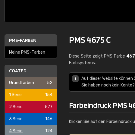
PMS 4675 C
PMS-FARBEN
Meine PMS-Farben
Diese Seite zeigt PMS Farbe
467
Farbsystems.
COATED
Auf dieser Website können
Grundfarben
52
Sie haben noch kein Konto?
1 Serie
154
Farbeindruck PMS 4
2 Serie
577
3 Serie
146
Klicken Sie auf den Farbeindruck 
4 Serie
124