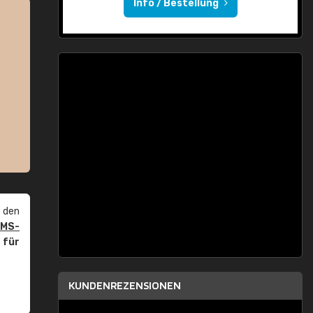
Info / Bestellung
 den
PMS-
r
für
KUNDENREZENSIONEN