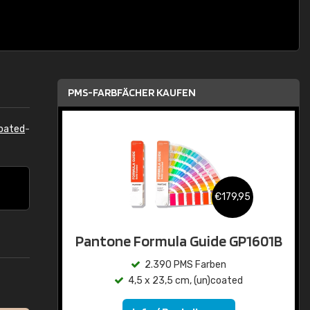
PMS-FARBFÄCHER KAUFEN
oated
-
€179,95
Pantone Formula Guide GP1601B
2.390 PMS Farben
4,5 x 23,5 cm, (un)coated