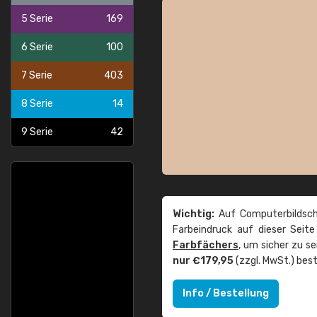
5 Serie
169
6 Serie
100
7 Serie
403
8 Serie
14
9 Serie
42
Wichtig:
Auf Computerbildsch
Farbeindruck auf dieser Seit
Farbfächers
, um sicher zu s
nur €179,95
(zzgl. MwSt.) best
Info / Bestellung