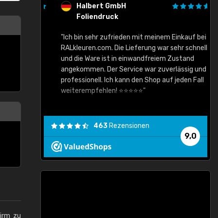
Halbert GmbH
Foliendruck
gute Ware,
"Ich bin sehr zufrieden mit meinem Einkauf bei
RALkleuren.com. Die Lieferung war sehr schnell
"
und die Ware ist in einwandfreiem Zustand
angekommen. Der Service war zuverlässig und
professionell. Ich kann den Shop auf jeden Fall
weiterempfehlen! ⭐⭐⭐⭐⭐"
463
Rezensionen
9,0
hirm zu