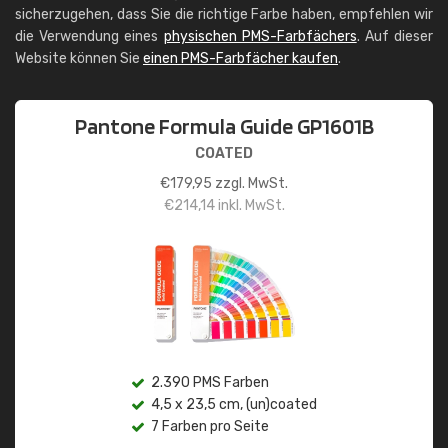
sicherzugehen, dass Sie die richtige Farbe haben, empfehlen wir
die Verwendung eines
physischen PMS-Farbfächers
. Auf dieser
Website können Sie
einen PMS-Farbfächer kaufen
.
Pantone Formula Guide GP1601B
COATED
€
179,95
zzgl. MwSt.
€
214,14
inkl. MwSt.
2.390 PMS Farben
4,5 x 23,5 cm, (un)coated
7 Farben pro Seite