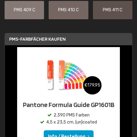
PMS 409 C
PMS 410 C
PMS 411 C
PMS-FARBFÄCHER KAUFEN
€179,95
Pantone Formula Guide GP1601B
2.390 PMS Farben
4,5 x 23,5 cm, (un)coated
Info / Bestellung