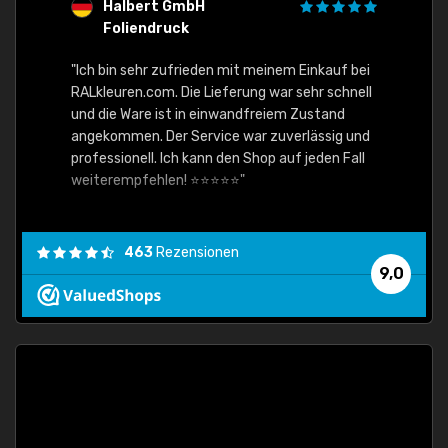
Halbert GmbH
S
Foliendruck
E
Ware,
"Ich bin sehr zufrieden mit meinem Einkauf bei
RALkleuren.com. Die Lieferung war sehr schnell
"Schne
und die Ware ist in einwandfreiem Zustand
angekommen. Der Service war zuverlässig und
professionell. Ich kann den Shop auf jeden Fall
weiterempfehlen! ⭐⭐⭐⭐⭐"
463
Rezensionen
9,0