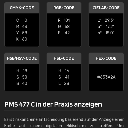
CMYK-CODE
RGB-CODE
CIELAB-CODE
C
0
R
101
L*
29.31
M
43
G
58
a*
17.21
Y
58
B
42
b*
18.01
K
60
HSB/HSV-CODE
HSL-CODE
HEX-CODE
H
18
H
16
S
58
S
41
#653A2A
B
40
L
28
PMS 477 C in der Praxis anzeigen
Es ist riskant, eine Entscheidung basierend auf der Anzeige einer
Farbe auf einem digitalen Bildschirm zu treffen. Um