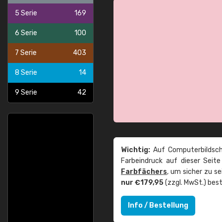
5 Serie
169
6 Serie
100
7 Serie
403
8 Serie
14
9 Serie
42
Wichtig:
Auf Computerbildsch
Farbeindruck auf dieser Seit
Farbfächers
, um sicher zu s
nur €179,95
(zzgl. MwSt.) best
Info / Bestellung