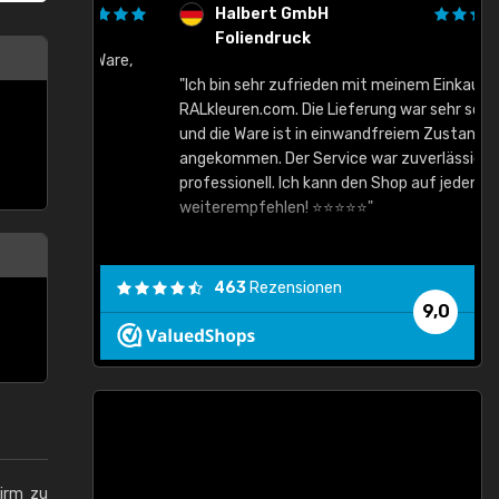
Halbert GmbH
Foliendruck
gute Ware,
"Ich bin sehr zufrieden mit meinem Einkauf bei
RALkleuren.com. Die Lieferung war sehr schnell
"
und die Ware ist in einwandfreiem Zustand
angekommen. Der Service war zuverlässig und
professionell. Ich kann den Shop auf jeden Fall
weiterempfehlen! ⭐⭐⭐⭐⭐"
463
Rezensionen
9,0
hirm zu