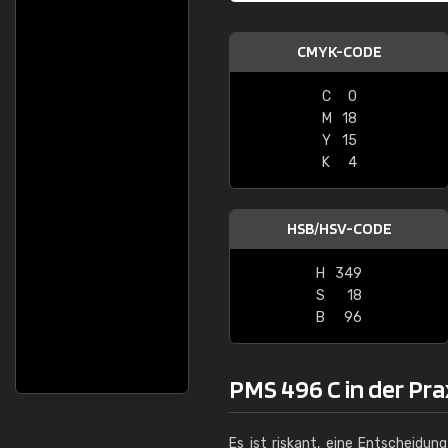
CMYK-CODE
C
0
M
18
Y
15
K
4
HSB/HSV-CODE
H
349
S
18
B
96
PMS 496 C in der Pra
Es ist riskant, eine Entscheidun