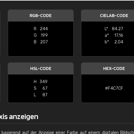
Christiane Schmidt
RGB-CODE
CIELAB-CODE
"Alles so, wie man es sich wünscht, 
schnelle Lieferung."
R
244
L*
84.27
G
199
a*
17.16
B
207
b*
2.04
HSL-CODE
HEX-CODE
H
349
S
67
#F4C7CF
L
87
xis anzeigen
g basierend auf der Anzeige einer Farbe auf einem digitalen Bildsc