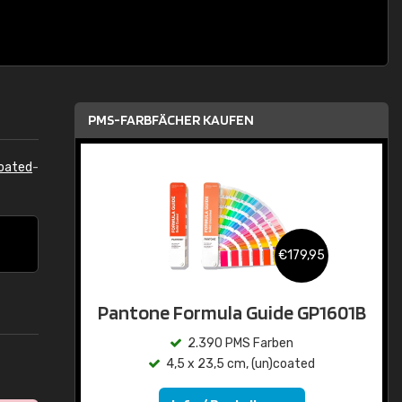
PMS-FARBFÄCHER KAUFEN
oated
-
€179,95
Pantone Formula Guide GP1601B
2.390 PMS Farben
4,5 x 23,5 cm, (un)coated