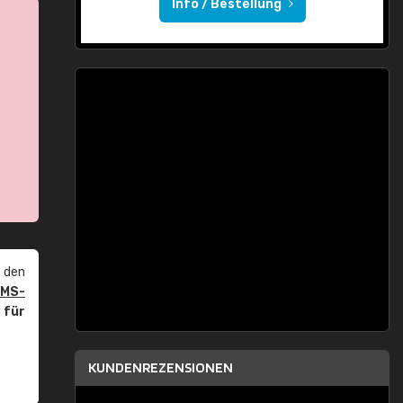
Info / Bestellung
 den
PMS-
r
für
KUNDENREZENSIONEN