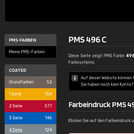
PMS 496 C
PMS-FARBEN
Meine PMS-Farben
Diese Seite zeigt PMS Farbe
496
Farbsystems.
COATED
Auf dieser Website können
Grundfarben
52
Sie haben noch kein Konto?
1 Serie
154
Farbeindruck PMS 4
2 Serie
577
3 Serie
146
Klicken Sie auf den Farbeindruck 
4 Serie
124