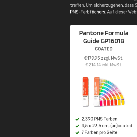
treffen. Um sicherzugehen, dass S
PMS-Farbfächers
. Auf dieser We
Pantone Formula
Guide GP1601B
COATED
€
179,95
zzgl. MwSt.
€
214,14
inkl. MwSt.
2.390 PMS Farben
4,5 x 23,5 cm, (un)coated
7 Farben pro Seite