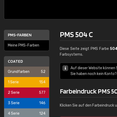
PMS 504 C
PMS-FARBEN
Meine PMS-Farben
Diese Seite zeigt PMS Farbe
504
Farbsystems.
COATED
Auf dieser Website können
Grundfarben
52
Sie haben noch kein Konto?
1 Serie
154
Farbeindruck PMS 5
2 Serie
577
3 Serie
146
Klicken Sie auf den Farbeindruck 
4 Serie
124