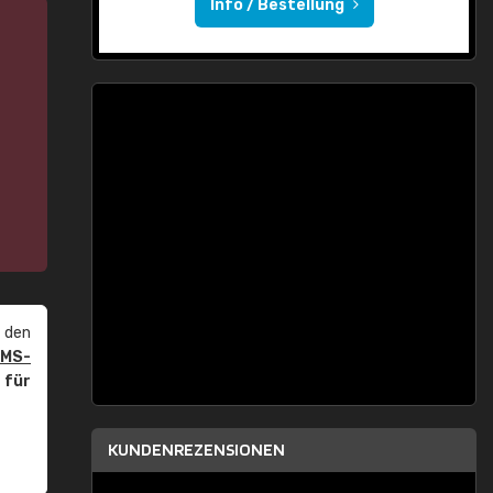
Info / Bestellung
 den
PMS-
r
für
KUNDENREZENSIONEN