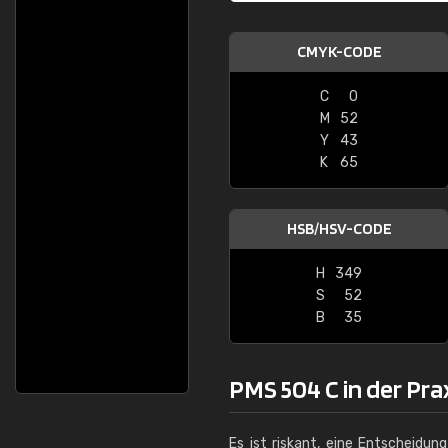
CMYK-CODE
C
0
M
52
Y
43
K
65
HSB/HSV-CODE
H
349
S
52
B
35
PMS 504 C in der Pra
Es ist riskant, eine Entscheidun