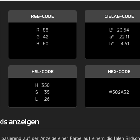
Christiane Schmidt
RGB-CODE
CIELAB-CODE
"Alles so, wie man es sich wünscht, 
schnelle Lieferung."
R
88
L*
23.54
G
42
a*
22.11
B
50
b*
4.61
HSL-CODE
HEX-CODE
H
350
S
35
#582A32
L
26
xis anzeigen
g basierend auf der Anzeige einer Farbe auf einem digitalen Bildsc