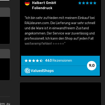
Halbert GmbH
Foliendruck
gute Ware,
"Ich bin sehr zufrieden mit meinem Einkauf bei
RALkleuren.com. Die Lieferung war sehr schnell
"
und die Ware ist in einwandfreiem Zustand
angekommen. Der Service war zuverlässig und
professionell. Ich kann den Shop auf jeden Fall
weiterempfehlen! ⭐⭐⭐⭐⭐"
463
Rezensionen
9,0
hirm zu