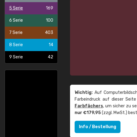
5 Serie
169
6 Serie
100
7 Serie
403
8 Serie
14
9 Serie
42
Wichtig:
Auf Computerbildsch
Farbeindruck auf dieser Seit
Farbfächers
, um sicher zu s
nur €179,95
(zzgl. MwSt.) best
Info / Bestellung