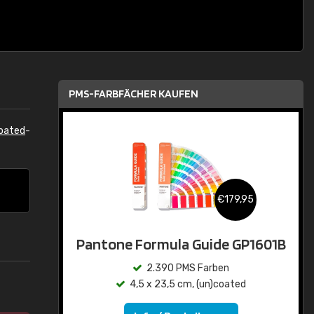
PMS-FARBFÄCHER KAUFEN
oated
-
€179,95
Pantone Formula Guide GP1601B
2.390 PMS Farben
4,5 x 23,5 cm, (un)coated