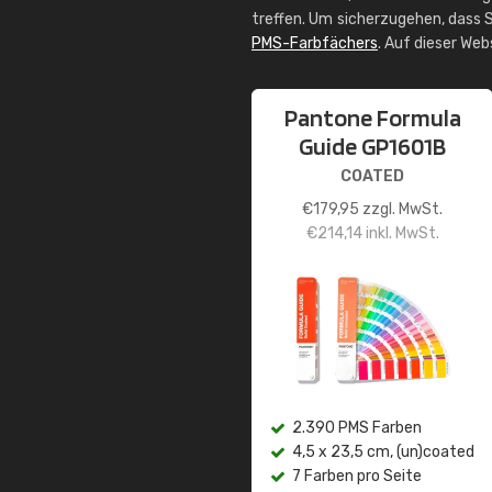
treffen. Um sicherzugehen, dass S
PMS-Farbfächers
. Auf dieser We
Pantone Formula
Guide GP1601B
COATED
€
179,95
zzgl. MwSt.
€
214,14
inkl. MwSt.
2.390 PMS Farben
4,5 x 23,5 cm, (un)coated
7 Farben pro Seite