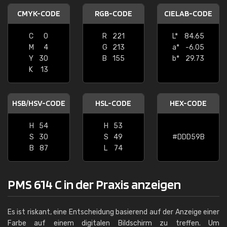
CMYK-CODE
RGB-CODE
CIELAB-CODE
C
0
R
221
L*
84.65
M
4
G
213
a*
-6.05
Y
30
B
155
b*
29.73
K
13
HSB/HSV-CODE
HSL-CODE
HEX-CODE
H
54
H
53
S
30
S
49
#DDD59B
B
87
L
74
PMS 614 C in der Praxis anzeigen
Es ist riskant, eine Entscheidung basierend auf der Anzeige einer
Farbe auf einem digitalen Bildschirm zu treffen. Um