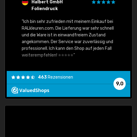
Halbert GmbH
S
Foliendruck
E
Ware,
"Ich bin sehr zufrieden mit meinem Einkauf bei
RALkleuren.com. Die Lieferung war sehr schnell
"Schne
und die Ware ist in einwandfreiem Zustand
angekommen. Der Service war zuverlässig und
professionell. Ich kann den Shop auf jeden Fall
weiterempfehlen! ⭐⭐⭐⭐⭐"
463
Rezensionen
9,0