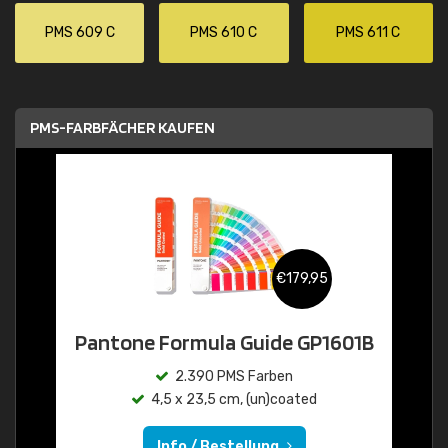
PMS 609 C
PMS 610 C
PMS 611 C
PMS-FARBFÄCHER KAUFEN
€179,95
Pantone Formula Guide GP1601B
2.390 PMS Farben
4,5 x 23,5 cm, (un)coated
Info / Bestellung