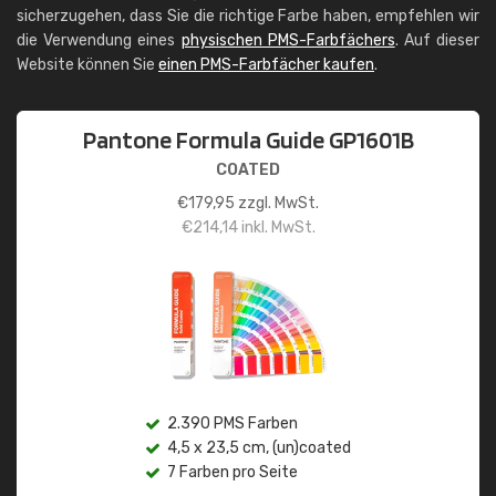
sicherzugehen, dass Sie die richtige Farbe haben, empfehlen wir
die Verwendung eines
physischen PMS-Farbfächers
. Auf dieser
Website können Sie
einen PMS-Farbfächer kaufen
.
Pantone Formula Guide GP1601B
COATED
€
179,95
zzgl. MwSt.
€
214,14
inkl. MwSt.
2.390 PMS Farben
4,5 x 23,5 cm, (un)coated
7 Farben pro Seite