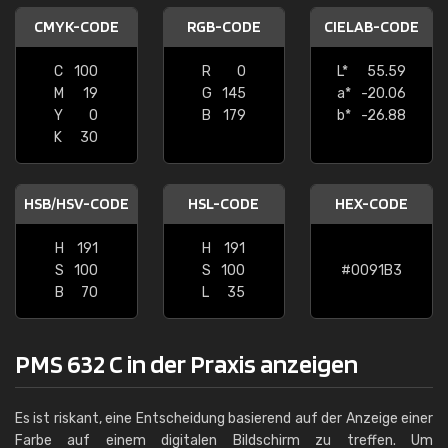
CMYK-CODE
RGB-CODE
CIELAB-CODE
C
100
R
0
L*
55.59
M
19
G
145
a*
-20.06
Y
0
B
179
b*
-26.88
K
30
HSB/HSV-CODE
HSL-CODE
HEX-CODE
H
191
H
191
S
100
S
100
#0091B3
B
70
L
35
PMS 632 C in der Praxis anzeigen
Es ist riskant, eine Entscheidung basierend auf der Anzeige einer
Farbe auf einem digitalen Bildschirm zu treffen. Um