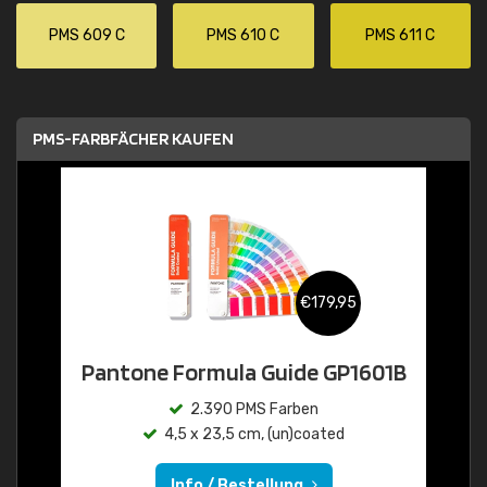
PMS 609 C
PMS 610 C
PMS 611 C
PMS-FARBFÄCHER KAUFEN
€179,95
Pantone Formula Guide GP1601B
2.390 PMS Farben
4,5 x 23,5 cm, (un)coated
Info / Bestellung