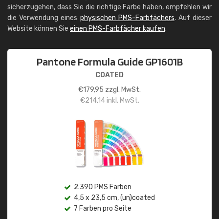
sicherzugehen, dass Sie die richtige Farbe haben, empfehlen wir
die Verwendung eines
physischen PMS-Farbfächers
. Auf dieser
Website können Sie
einen PMS-Farbfächer kaufen
.
Pantone Formula Guide GP1601B
COATED
€
179,95
zzgl. MwSt.
€
214,14
inkl. MwSt.
2.390 PMS Farben
4,5 x 23,5 cm, (un)coated
7 Farben pro Seite