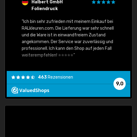
Halbert GmbH
S
Foliendruck
E
Ware,
"Ich bin sehr zufrieden mit meinem Einkauf bei
RALkleuren.com. Die Lieferung war sehr schnell
"Schne
und die Ware ist in einwandfreiem Zustand
angekommen. Der Service war zuverlässig und
professionell. Ich kann den Shop auf jeden Fall
weiterempfehlen! ⭐⭐⭐⭐⭐"
463
Rezensionen
9,0