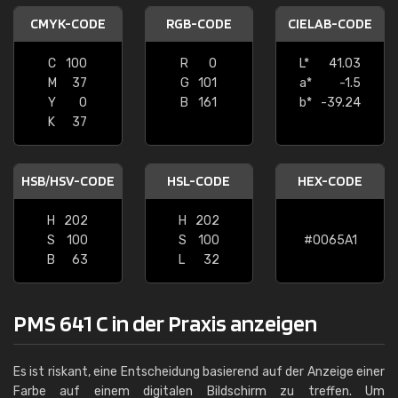
CMYK-CODE
RGB-CODE
CIELAB-CODE
C
100
R
0
L*
41.03
M
37
G
101
a*
-1.5
Y
0
B
161
b*
-39.24
K
37
HSB/HSV-CODE
HSL-CODE
HEX-CODE
H
202
H
202
S
100
S
100
#0065A1
B
63
L
32
PMS 641 C in der Praxis anzeigen
Es ist riskant, eine Entscheidung basierend auf der Anzeige einer
Farbe auf einem digitalen Bildschirm zu treffen. Um