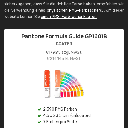
sicherzugehen, dass Sie die richtige Farbe haben, empfehlen wir
die Verwendung eines
physischen PMS-Farbfächers
. Auf dieser
Website können Sie
einen PMS-Farbfächer kaufen
.
Pantone Formula Guide GP1601B
COATED
€
179,95
zzgl. MwSt.
€
214,14
inkl. MwSt.
2.390 PMS Farben
4,5 x 23,5 cm, (un)coated
7 Farben pro Seite