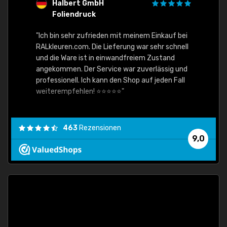
Halbert GmbH
S
Foliendruck
E
Ware,
"Ich bin sehr zufrieden mit meinem Einkauf bei
RALkleuren.com. Die Lieferung war sehr schnell
"Schne
und die Ware ist in einwandfreiem Zustand
angekommen. Der Service war zuverlässig und
professionell. Ich kann den Shop auf jeden Fall
weiterempfehlen! ⭐⭐⭐⭐⭐"
463
Rezensionen
9,0