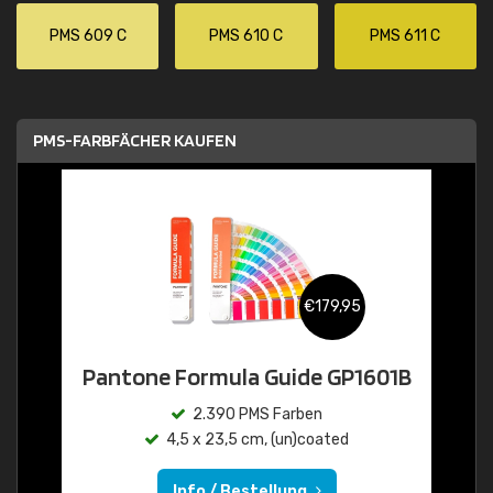
PMS 609 C
PMS 610 C
PMS 611 C
PMS-FARBFÄCHER KAUFEN
€179,95
Pantone Formula Guide GP1601B
2.390 PMS Farben
4,5 x 23,5 cm, (un)coated
Info / Bestellung