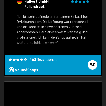
Halbert GmbH
S
Foliendruck
E
Ware,
"Ich bin sehr zufrieden mit meinem Einkauf bei
RALkleuren.com. Die Lieferung war sehr schnell
"Schne
und die Ware ist in einwandfreiem Zustand
angekommen. Der Service war zuverlässig und
professionell. Ich kann den Shop auf jeden Fall
weiterempfehlen! ⭐⭐⭐⭐⭐"
463
Rezensionen
9,0