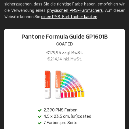
sicherzugehen, dass Sie die richtige Farbe haben, empfehlen wir
die Verwendung eines
physischen PMS-Farbfächers
. Auf dieser
Website können Sie
einen PMS-Farbfächer kaufen
.
Pantone Formula Guide GP1601B
COATED
€
179,95
zzgl. MwSt.
€
214,14
inkl. MwSt.
2.390 PMS Farben
4,5 x 23,5 cm, (un)coated
7 Farben pro Seite