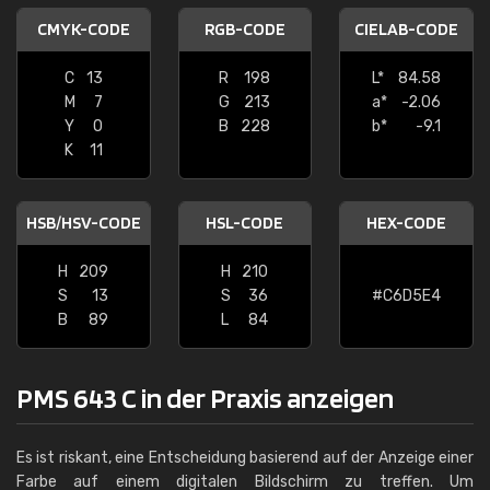
CMYK-CODE
RGB-CODE
CIELAB-CODE
C
13
R
198
L*
84.58
M
7
G
213
a*
-2.06
Y
0
B
228
b*
-9.1
K
11
HSB/HSV-CODE
HSL-CODE
HEX-CODE
H
209
H
210
S
13
S
36
#C6D5E4
B
89
L
84
PMS 643 C in der Praxis anzeigen
Es ist riskant, eine Entscheidung basierend auf der Anzeige einer
Farbe auf einem digitalen Bildschirm zu treffen. Um