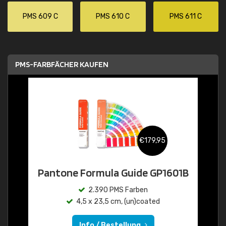
PMS 609 C
PMS 610 C
PMS 611 C
PMS-FARBFÄCHER KAUFEN
€179,95
Pantone Formula Guide GP1601B
2.390 PMS Farben
4,5 x 23,5 cm, (un)coated
Info / Bestellung