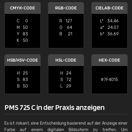
CMYK-CODE
RGB-CODE
CIELAB-CODE
C
0
R
127
L*
34.46
M
50
G
64
a*
24.07
Y
83
B
21
b*
36.69
K
50
HSB/HSV-CODE
HSL-CODE
HEX-CODE
H
25
H
24
S
83
S
72
#7F4015
B
50
L
29
PMS 725 C in der Praxis anzeigen
Es ist riskant, eine Entscheidung basierend auf der Anzeige einer
Farbe auf einem digitalen Bildschirm zu treffen. Um