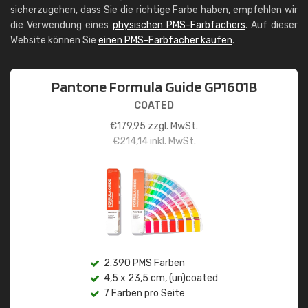
sicherzugehen, dass Sie die richtige Farbe haben, empfehlen wir
die Verwendung eines
physischen PMS-Farbfächers
. Auf dieser
Website können Sie
einen PMS-Farbfächer kaufen
.
Pantone Formula Guide GP1601B
COATED
€
179,95
zzgl. MwSt.
€
214,14
inkl. MwSt.
2.390 PMS Farben
4,5 x 23,5 cm, (un)coated
7 Farben pro Seite