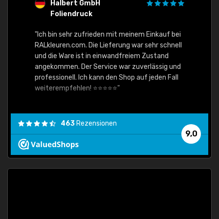
Halbert GmbH
S
Foliendruck
E
Ware,
"Ich bin sehr zufrieden mit meinem Einkauf bei
RALkleuren.com. Die Lieferung war sehr schnell
"Schne
und die Ware ist in einwandfreiem Zustand
angekommen. Der Service war zuverlässig und
professionell. Ich kann den Shop auf jeden Fall
weiterempfehlen! ⭐⭐⭐⭐⭐"
463
Rezensionen
9,0