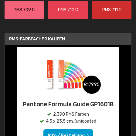
PMS 709 C
PMS 710 C
PMS 711 C
PMS-FARBFÄCHER KAUFEN
€179,95
Pantone Formula Guide GP1601B
2.390 PMS Farben
4,5 x 23,5 cm, (un)coated
Info / Bestellung