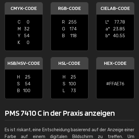
CMYK-CODE
RGB-CODE
CIELAB-CODE
C
0
R
255
L*
77.78
M
32
G
174
a*
23.85
Y
54
B
118
b*
40.55
K
0
HSB/HSV-CODE
HSL-CODE
HEX-CODE
H
25
H
25
S
54
S
100
#FFAE76
B
100
L
73
PMS 7410 C in der Praxis anzeigen
Es ist riskant, eine Entscheidung basierend auf der Anzeige einer
Farbe auf einem digitalen Bildschirm zu treffen. Um