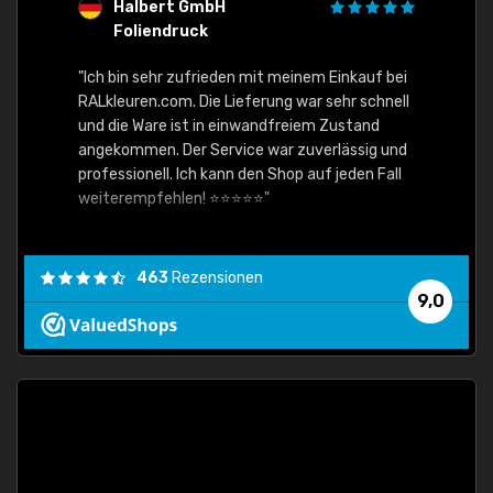
Halbert GmbH
S
Foliendruck
E
Ware,
"Ich bin sehr zufrieden mit meinem Einkauf bei
RALkleuren.com. Die Lieferung war sehr schnell
"Schne
und die Ware ist in einwandfreiem Zustand
angekommen. Der Service war zuverlässig und
professionell. Ich kann den Shop auf jeden Fall
weiterempfehlen! ⭐⭐⭐⭐⭐"
463
Rezensionen
9,0