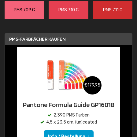
PMS 709 C
PMS 710 C
PMS 711 C
PMS-FARBFÄCHER KAUFEN
€179,95
Pantone Formula Guide GP1601B
2.390 PMS Farben
4,5 x 23,5 cm, (un)coated
Info / Bestellung