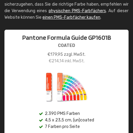
sicherzugehen, dass Sie die richtige Farbe haben, empfehlen wir
die Verwendung eines
physischen PMS-Farbfächers
. Auf dieser
Website können Sie
einen PMS-Farbfächer kaufen
.
Pantone Formula Guide GP1601B
COATED
€
179,95
zzgl. MwSt.
€
214,14
inkl. MwSt.
2.390 PMS Farben
4,5 x 23,5 cm, (un)coated
7 Farben pro Seite