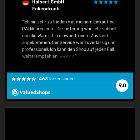
Halbert GmbH
S
Foliendruck
E
Ware,
"Ich bin sehr zufrieden mit meinem Einkauf bei
RALkleuren.com. Die Lieferung war sehr schnell
"Schne
und die Ware ist in einwandfreiem Zustand
angekommen. Der Service war zuverlässig und
professionell. Ich kann den Shop auf jeden Fall
weiterempfehlen! ⭐⭐⭐⭐⭐"
463
Rezensionen
9,0