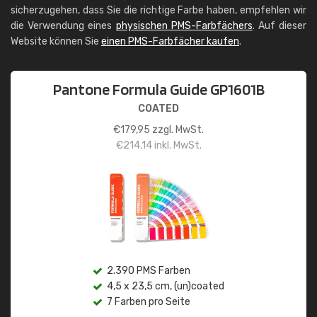
sicherzugehen, dass Sie die richtige Farbe haben, empfehlen wir
die Verwendung eines
physischen PMS-Farbfächers
. Auf dieser
Website können Sie
einen PMS-Farbfächer kaufen
.
Pantone Formula Guide GP1601B
COATED
€
179,95
zzgl. MwSt.
€
214,14
inkl. MwSt.
2.390 PMS Farben
4,5 x 23,5 cm, (un)coated
7 Farben pro Seite