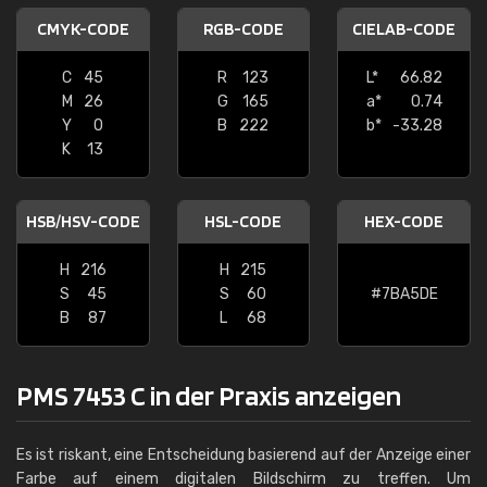
CMYK-CODE
RGB-CODE
CIELAB-CODE
C
45
R
123
L*
66.82
M
26
G
165
a*
0.74
Y
0
B
222
b*
-33.28
K
13
HSB/HSV-CODE
HSL-CODE
HEX-CODE
H
216
H
215
S
45
S
60
#7BA5DE
B
87
L
68
PMS 7453 C in der Praxis anzeigen
Es ist riskant, eine Entscheidung basierend auf der Anzeige einer
Farbe auf einem digitalen Bildschirm zu treffen. Um