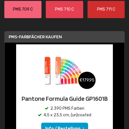
PMS 709 C
PMS 710 C
PMS 711 C
PMS-FARBFÄCHER KAUFEN
€179,95
Pantone Formula Guide GP1601B
2.390 PMS Farben
4,5 x 23,5 cm, (un)coated
Info / Bestellung