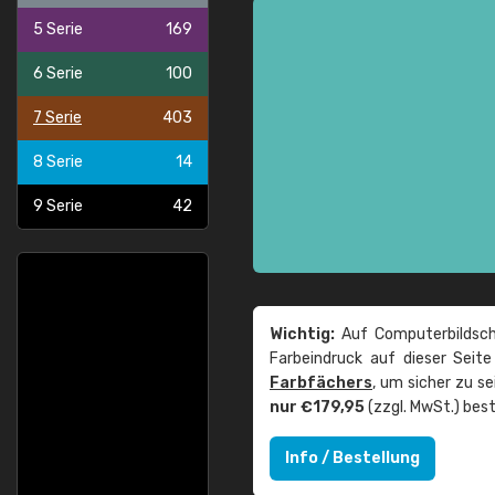
5 Serie
169
6 Serie
100
7 Serie
403
8 Serie
14
9 Serie
42
Wichtig:
Auf Computerbildsch
Farbeindruck auf dieser Seit
Farbfächers
, um sicher zu s
nur €179,95
(zzgl. MwSt.) best
Info / Bestellung