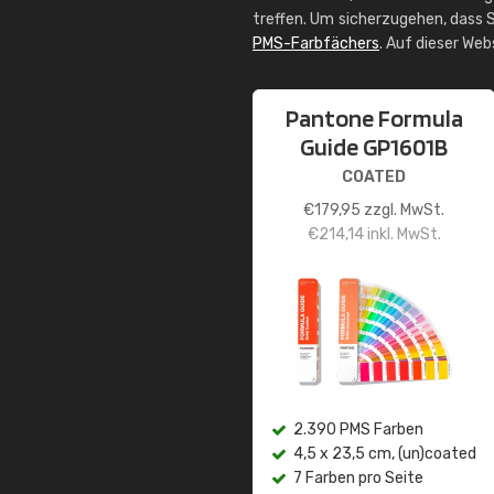
treffen. Um sicherzugehen, dass S
PMS-Farbfächers
. Auf dieser We
Pantone Formula
Guide GP1601B
COATED
€
179,95
zzgl. MwSt.
€
214,14
inkl. MwSt.
2.390 PMS Farben
4,5 x 23,5 cm, (un)coated
7 Farben pro Seite