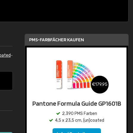
PMS-FARBFÄCHER KAUFEN
oated
-
€179,95
Pantone Formula Guide GP1601B
2.390 PMS Farben
4,5 x 23,5 cm, (un)coated