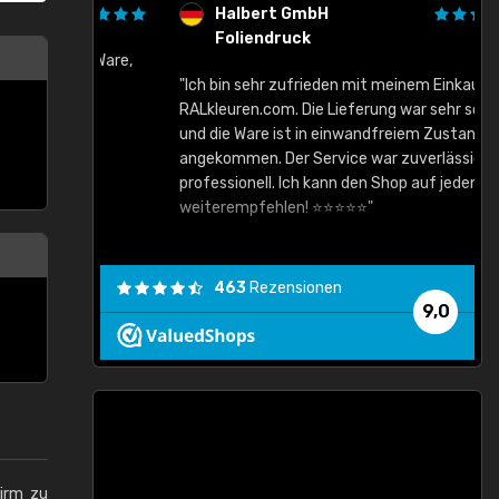
Halbert GmbH
Foliendruck
gute Ware,
"Ich bin sehr zufrieden mit meinem Einkauf bei
RALkleuren.com. Die Lieferung war sehr schnell
"
und die Ware ist in einwandfreiem Zustand
angekommen. Der Service war zuverlässig und
professionell. Ich kann den Shop auf jeden Fall
weiterempfehlen! ⭐⭐⭐⭐⭐"
463
Rezensionen
9,0
hirm zu