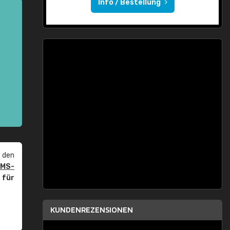
Info / Bestellung
 den
PMS-
r
für
KUNDENREZENSIONEN