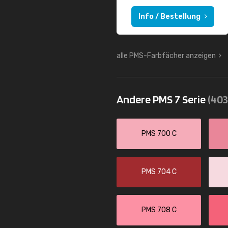
Info / Bestellung
alle PMS-Farbfächer anzeigen
Andere PMS 7 Serie
(403
PMS 700 C
PMS 704 C
PMS 708 C