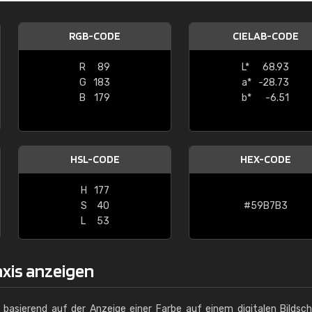
Christiane Schmidt
RGB-CODE
CIELAB-CODE
"Alles so, wie man es sich wünscht, 
schnelle Lieferung."
R
89
L*
68.93
G
183
a*
-28.73
B
179
b*
-6.51
HSL-CODE
HEX-CODE
H
177
S
40
#59B7B3
L
53
axis anzeigen
g basierend auf der Anzeige einer Farbe auf einem digitalen Bildsc