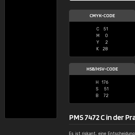
CMYK-CODE
C
51
M
0
Y
2
K
28
HSB/HSV-CODE
H
176
S
51
B
72
PMS 7472 C in der Pr
Es ist riskant, eine Entscheidun