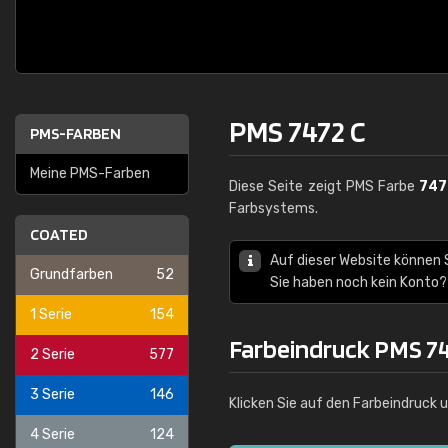
PMS 7472 C
PMS-FARBEN
Meine PMS-Farben
Diese Seite zeigt PMS Farbe
747
Farbsystems.
COATED
Auf dieser Website können
Grundfarben
52
Sie haben noch kein Konto?
1 Serie
154
Farbeindruck PMS 74
2 Serie
577
3 Serie
146
Klicken Sie auf den Farbeindruck 
4 Serie
124