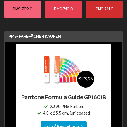
PMS 709 C
PMS 710 C
PMS 711 C
PMS-FARBFÄCHER KAUFEN
€179,95
Pantone Formula Guide GP1601B
2.390 PMS Farben
4,5 x 23,5 cm, (un)coated
Info / Bestellung