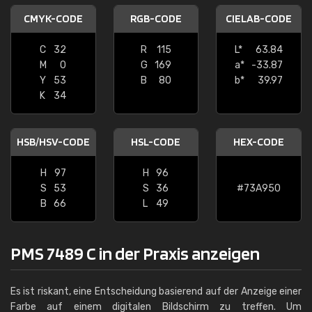
CMYK-CODE
RGB-CODE
CIELAB-CODE
C
32
R
115
L*
63.84
M
0
G
169
a*
-33.87
Y
53
B
80
b*
39.97
K
34
HSB/HSV-CODE
HSL-CODE
HEX-CODE
H
97
H
96
S
53
S
36
#73A950
B
66
L
49
PMS 7489 C in der Praxis anzeigen
Es ist riskant, eine Entscheidung basierend auf der Anzeige einer
Farbe auf einem digitalen Bildschirm zu treffen. Um