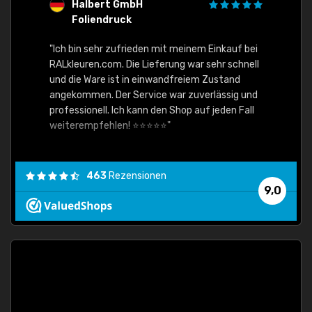
Halbert GmbH
S
Foliendruck
E
Ware,
"Ich bin sehr zufrieden mit meinem Einkauf bei
RALkleuren.com. Die Lieferung war sehr schnell
"Schne
und die Ware ist in einwandfreiem Zustand
angekommen. Der Service war zuverlässig und
professionell. Ich kann den Shop auf jeden Fall
weiterempfehlen! ⭐⭐⭐⭐⭐"
463
Rezensionen
9,0