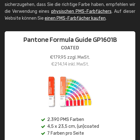
sicherzugehen, dass Sie die richtige Farbe haben, empfehlen wir
die Verwendung eines
physischen PMS-Farbfächers
. Auf dieser
Website können Sie
einen PMS-Farbfächer kaufen
.
Pantone Formula Guide GP1601B
COATED
€
179,95
zzgl. MwSt.
€
214,14
inkl. MwSt.
2.390 PMS Farben
4,5 x 23,5 cm, (un)coated
7 Farben pro Seite