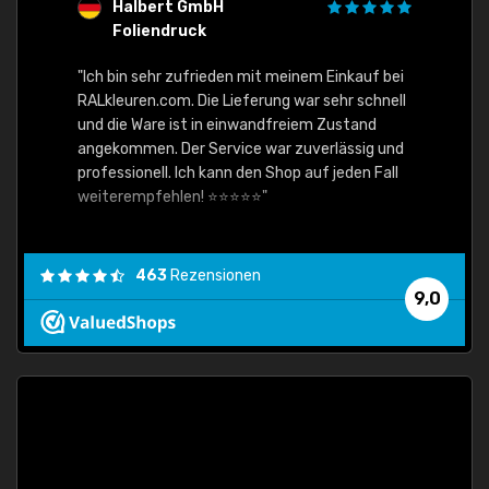
Halbert GmbH
S
Foliendruck
E
Ware,
"Ich bin sehr zufrieden mit meinem Einkauf bei
RALkleuren.com. Die Lieferung war sehr schnell
"Schne
und die Ware ist in einwandfreiem Zustand
angekommen. Der Service war zuverlässig und
professionell. Ich kann den Shop auf jeden Fall
weiterempfehlen! ⭐⭐⭐⭐⭐"
463
Rezensionen
9,0