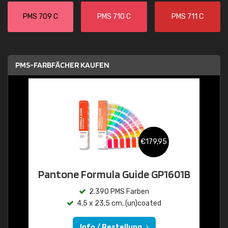
PMS 709 C
PMS 710 C
PMS 711 C
PMS-FARBFÄCHER KAUFEN
€179,95
Pantone Formula Guide GP1601B
2.390 PMS Farben
4,5 x 23,5 cm, (un)coated
Info / Bestellung