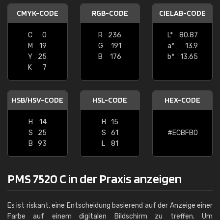
CMYK-CODE
RGB-CODE
CIELAB-CODE
C
0
R
236
L*
80.87
M
19
G
191
a*
13.9
Y
25
B
176
b*
13.65
K
7
HSB/HSV-CODE
HSL-CODE
HEX-CODE
H
14
H
15
S
25
S
61
#ECBFB0
B
93
L
81
PMS 7520 C in der Praxis anzeigen
Es ist riskant, eine Entscheidung basierend auf der Anzeige einer
Farbe auf einem digitalen Bildschirm zu treffen. Um