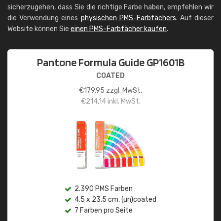
sicherzugehen, dass Sie die richtige Farbe haben, empfehlen wir
die Verwendung eines
physischen PMS-Farbfächers
. Auf dieser
Website können Sie
einen PMS-Farbfächer kaufen
.
Pantone Formula Guide GP1601B
COATED
€
179,95
zzgl. MwSt.
€
214,14
inkl. MwSt.
2.390 PMS Farben
4,5 x 23,5 cm, (un)coated
7 Farben pro Seite