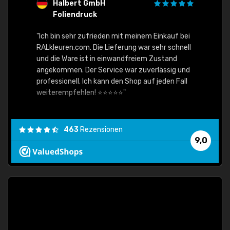
Halbert GmbH
S
Foliendruck
E
Ware,
"Ich bin sehr zufrieden mit meinem Einkauf bei
RALkleuren.com. Die Lieferung war sehr schnell
"Schne
und die Ware ist in einwandfreiem Zustand
angekommen. Der Service war zuverlässig und
professionell. Ich kann den Shop auf jeden Fall
weiterempfehlen! ⭐⭐⭐⭐⭐"
463
Rezensionen
9,0