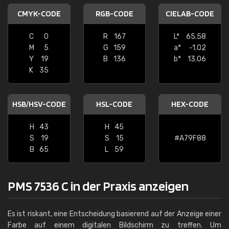
CMYK-CODE
RGB-CODE
CIELAB-CODE
C
0
R
167
L*
65.58
M
5
G
159
a*
-1.02
Y
19
B
136
b*
13.06
K
35
HSB/HSV-CODE
HSL-CODE
HEX-CODE
H
43
H
45
S
19
S
15
#A79F88
B
65
L
59
PMS 7536 C in der Praxis anzeigen
Es ist riskant, eine Entscheidung basierend auf der Anzeige einer
Farbe auf einem digitalen Bildschirm zu treffen. Um