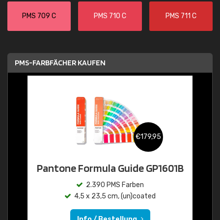
PMS 709 C
PMS 710 C
PMS 711 C
PMS-FARBFÄCHER KAUFEN
€179,95
Pantone Formula Guide GP1601B
2.390 PMS Farben
4,5 x 23,5 cm, (un)coated
Info / Bestellung