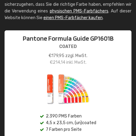
sicherzugehen, dass Sie die richtige Farbe haben, empfehlen wir
die Verwendung eines
physischen PMS-Farbfächers
. Auf dieser
Website können Sie
einen PMS-Farbfächer kaufen
.
Pantone Formula Guide GP1601B
COATED
€
179,95
zzgl. MwSt.
€
214,14
inkl. MwSt.
2.390 PMS Farben
4,5 x 23,5 cm, (un)coated
7 Farben pro Seite