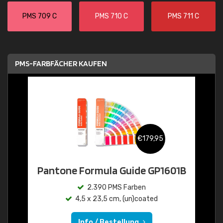
PMS 709 C
PMS 710 C
PMS 711 C
PMS-FARBFÄCHER KAUFEN
€179,95
Pantone Formula Guide GP1601B
2.390 PMS Farben
4,5 x 23,5 cm, (un)coated
Info / Bestellung