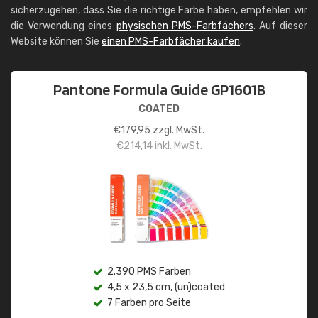
sicherzugehen, dass Sie die richtige Farbe haben, empfehlen wir
die Verwendung eines
physischen PMS-Farbfächers
. Auf dieser
Website können Sie
einen PMS-Farbfächer kaufen
.
Pantone Formula Guide GP1601B
COATED
€
179,95
zzgl. MwSt.
€
214,14
inkl. MwSt.
2.390 PMS Farben
4,5 x 23,5 cm, (un)coated
7 Farben pro Seite