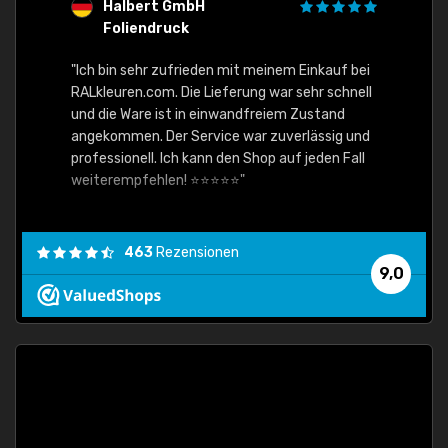
Halbert GmbH
S
Foliendruck
E
Ware,
"Ich bin sehr zufrieden mit meinem Einkauf bei
RALkleuren.com. Die Lieferung war sehr schnell
"Schne
und die Ware ist in einwandfreiem Zustand
angekommen. Der Service war zuverlässig und
professionell. Ich kann den Shop auf jeden Fall
weiterempfehlen! ⭐⭐⭐⭐⭐"
463
Rezensionen
9,0