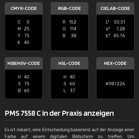
CMYK-CODE
RGB-CODE
CIELAB-CODE
C
0
R
152
L*
50.51
M
25
G
114
a*
7.28
Y
75
B
38
b*
45.76
K
40
HSB/HSV-CODE
HSL-CODE
HEX-CODE
H
40
H
40
S
75
S
60
#987226
B
60
L
37
PMS 7558 C in der Praxis anzeigen
Es ist riskant, eine Entscheidung basierend auf der Anzeige einer
Farbe auf einem digitalen Bildschirm zu treffen. Um